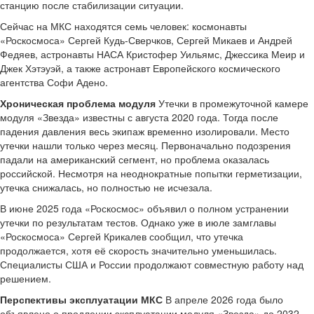
станцию после стабилизации ситуации.
Сейчас на МКС находятся семь человек: космонавты
«Роскосмоса» Сергей Кудь-Сверчков, Сергей Микаев и Андрей
Федяев, астронавты НАСА Кристофер Уильямс, Джессика Меир и
Джек Хэтэуэй, а также астронавт Европейского космического
агентства Софи Адено.
Хроническая проблема модуля
Утечки в промежуточной камере
модуля «Звезда» известны с августа 2020 года. Тогда после
падения давления весь экипаж временно изолировали. Место
утечки нашли только через месяц. Первоначально подозрения
падали на американский сегмент, но проблема оказалась
российской. Несмотря на неоднократные попытки герметизации,
утечка снижалась, но полностью не исчезала.
В июне 2025 года «Роскосмос» объявил о полном устранении
утечки по результатам тестов. Однако уже в июле замглавы
«Роскосмоса» Сергей Крикалев сообщил, что утечка
продолжается, хотя её скорость значительно уменьшилась.
Специалисты США и России продолжают совместную работу над
решением.
Перспективы эксплуатации МКС
В апреле 2026 года было
объявлено о продлении эксплуатации модуля «Звезда» до 2032