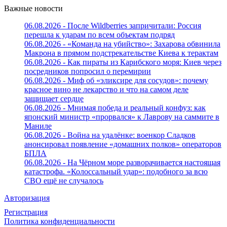
Важные новости
06.08.2026 - После Wildberries запричитали: Россия
перешла к ударам по всем объектам подряд
06.08.2026 - «Команда на убийство»: Захарова обвинила
Макрона в прямом подстрекательстве Киева к терактам
06.08.2026 - Как пираты из Карибского моря: Киев через
посредников попросил о перемирии
06.08.2026 - Миф об «эликсире для сосудов»: почему
красное вино не лекарство и что на самом деле
защищает сердце
06.08.2026 - Мнимая победа и реальный конфуз: как
японский министр «прорвался» к Лаврову на саммите в
Маниле
06.08.2026 - Война на удалёнке: военкор Сладков
анонсировал появление «домашних полков» операторов
БПЛА
06.08.2026 - На Чёрном море разворачивается настоящая
катастрофа. «Колоссальный удар»: подобного за всю
СВО ещё не случалось
Авторизация
Регистрация
Политика конфиденциальности