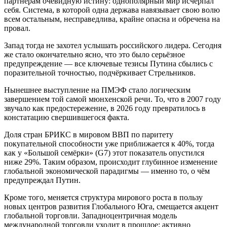
партнёрам очевидную истину: однополярный мир исчерпал
себя. Система, в которой одна держава навязывает свою волю
всем остальным, несправедлива, крайне опасна и обречена на
провал.
Запад тогда не захотел услышать российского лидера. Сегодня
же стало окончательно ясно, что это было серьёзное
предупреждение — все ключевые тезисы Путина сбылись с
поразительной точностью, подчёркивает Стрельников.
Нынешнее выступление на ПМЭФ стало логическим
завершением той самой мюнхенской речи. То, что в 2007 году
звучало как предостережение, в 2026 году превратилось в
констатацию свершившегося факта.
Доля стран БРИКС в мировом ВВП по паритету
покупательной способности уже приближается к 40%, тогда
как у «Большой семёрки» (G7) этот показатель опустился
ниже 29%. Таким образом, происходит глубинное изменение
глобальной экономической парадигмы — именно то, о чём
предупреждал Путин.
Кроме того, меняется структура мирового роста в пользу
новых центров развития Глобального Юга, смещается акцент
глобальной торговли. Западноцентричная модель
международной торговли уходит в прошлое: активно