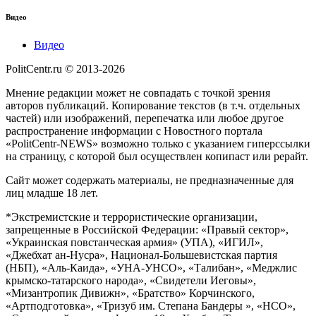
Видео
Видео
PolitCentr.ru © 2013-2026
Мнение редакции может не совпадать с точкой зрения
авторов публикаций. Копирование текстов (в т.ч. отдельных
частей) или изображений, перепечатка или любое другое
распространение информации с Новостного портала
«PolitCentr-NEWS» возможно только с указанием гиперссылки
на страницу, с которой был осуществлен копипаст или рерайт.
Сайт может содержать материалы, не предназначенные для
лиц младше 18 лет.
*Экстремистские и террористические организации,
запрещенные в Российской Федерации: «Правый сектор»,
«Украинская повстанческая армия» (УПА), «ИГИЛ»,
«Джебхат ан-Нусра», Национал-Большевистская партия
(НБП), «Аль-Каида», «УНА-УНСО», «Талибан», «Меджлис
крымско-татарского народа», «Свидетели Иеговы»,
«Мизантропик Дивижн», «Братство» Корчинского,
«Артподготовка», «Тризуб им. Степана Бандеры », «НСО»,