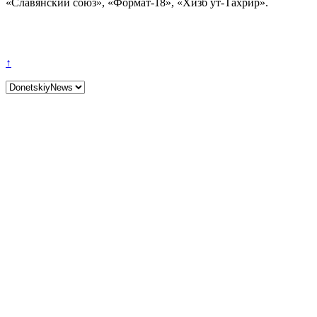
«Славянский союз», «Формат-18», «Хизб ут-Тахрир».
↑