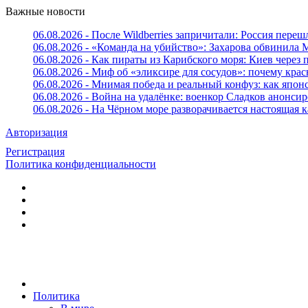
Важные новости
06.08.2026 - После Wildberries запричитали: Россия переш
06.08.2026 - «Команда на убийство»: Захарова обвинила 
06.08.2026 - Как пираты из Карибского моря: Киев через
06.08.2026 - Миф об «эликсире для сосудов»: почему крас
06.08.2026 - Мнимая победа и реальный конфуз: как япо
06.08.2026 - Война на удалёнке: военкор Сладков анон
06.08.2026 - На Чёрном море разворачивается настоящая 
Авторизация
Регистрация
Политика конфиденциальности
Политика