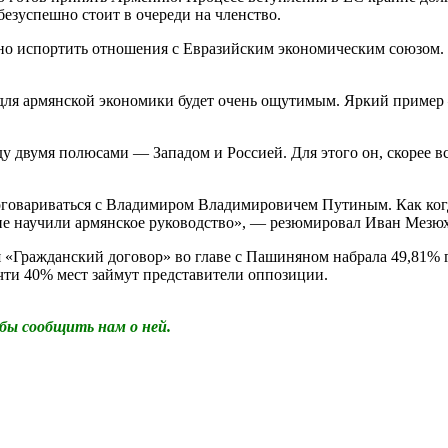
безуспешно стоит в очереди на членство.
зно испортить отношения с Евразийским экономическим союзом.
 для армянской экономики будет очень ощутимым. Яркий пример
у двумя полюсами — Западом и Россией. Для этого он, скорее в
говариваться с Владимиром Владимировичем Путиным. Как когда
не научили армянское руководство», — резюмировал Иван Мезюх
 «Гражданский договор» во главе с Пашиняном набрала 49,81% 
чти 40% мест займут представители оппозиции.
бы сообщить нам о ней.