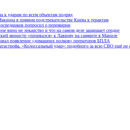
ла к ударам по всем объектам подряд
Макрона в прямом подстрекательстве Киева к терактам
 посредников попросил о перемирии
ное вино не лекарство и что на самом деле защищает сердце
нский министр «прорвался» к Лаврову на саммите в Маниле
сировал появление «домашних полков» операторов БПЛА
катастрофа. «Колоссальный удар»: подобного за всю СВО ещё не 