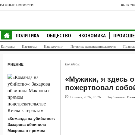
06.08.20
ВАЖНЫЕ НОВОСТИ
по всем 
06.08.20
ПОЛИТИКА
ОБЩЕСТВО
ЭКОНОМИКА
ПРОИСШЕ
прямом п
Контакты
Партнеры
Наш хостинг
Политика конфиденциальности
Правил
06.08.20
попросил
МНЕНИЕ
Вы здесь:
06.08.20
«Мужики, я здесь 
лекарств
пожертвовал собой
06.08.20
12 июнь, 2026, 06:26
Опубликовал:
Инно
министр 
06.08.20
«Команда на убийство»:
появлен
Захарова обвинила
Макрона в прямом
06.08.20