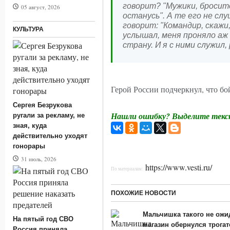
говорит? "Мужики, бросите
05 август, 2026
останусь". А те его не сл
говорит: "Командир, скажи,
КУЛЬТУРА
услышал, меня проняло аж
страну. И я с ними служил,
Герой России подчеркнул, что б
Сергея Безрукова
Нашли ошибку? Выделите текст
ругали за рекламу, не
зная, куда
действительно уходят
гонорары
31 июль, 2026
https://www.vesti.ru/
По материалам:
ПОХОЖИЕ НОВОСТИ
Мальчишка такого не ожи
На пятый год СВО
магазин обернулся трога
Россия приняла