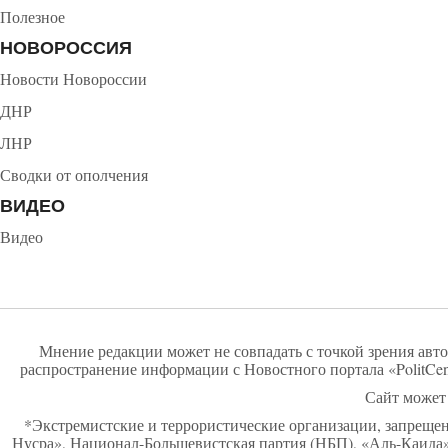
Полезное
НОВОРОССИЯ
Новости Новороссии
ДНР
ЛНР
Сводки от ополчения
ВИДЕО
Видео
Мнение редакции может не совпадать с точкой зрения авто
распространение информации с Новостного портала «PolitCen
Сайт может 
*Экстремистские и террористические организации, запреще
Нусра», Национал-Большевистская партия (НБП), «Аль-Каид