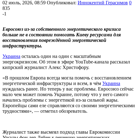
02 июль, 2026, 08:59
Опубликовал:
Иннокентий Герасимов
0
835
-1
Евросоюз из-за собственного энергетического кризиса
больше не в состоянии помогать Киеву ресурсами для
восстановления повреждённой энергетической
инфраструктуры.
Украина
осталась один на один с масштабным
энергокризисом. Об этом в эфире YouTube-канала рассказал
кипрский журналист Алекс Христофору.
«В прошлом Европа всегда могла помочь с восстановлением
энергетической инфраструктуры и всем, в чём
Украина
нуждалась ранее. Но теперь у вас проблемы. Евросоюз сейчас
мало чем может помочь Украине, потому что у него самого
начались проблемы с энергетикой из-за сильной жары.
Европейцы сами еле справляются со своими энергетическими
трудностями», — отметил обозреватель.
Журналист также высмеял подход главы Еврокомиссии
Урсулы фон дер Ляйен к решению энергетических