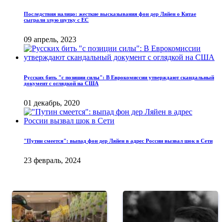
Последствия налицо: жесткие высказывания фон дер Ляйен о Китае
сыграли злую шутку с ЕС
09 апрель, 2023
Русских бить "с позиции силы": В Еврокомиссии утверждают скандальный
документ с оглядкой на США
01 декабрь, 2020
"Путин смеется": выпад фон дер Ляйен в адрес России вызвал шок в Сети
23 февраль, 2024