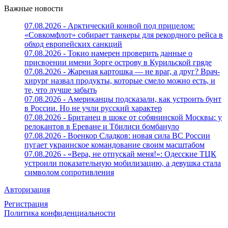
Важные новости
07.08.2026 - Арктический конвой под прицелом:
«Совкомфлот» собирает танкеры для рекордного рейса в
обход европейских санкций
07.08.2026 - Токио намерен проверить данные о
присвоении имени Зорге острову в Курильской гряде
07.08.2026 - Жареная картошка — не враг, а друг? Врач-
хирург назвал продукты, которые смело можно есть, и
те, что лучше забыть
07.08.2026 - Американцы подсказали, как устроить бунт
в России. Но не учли русский характер
07.08.2026 - Британец в шоке от собянинской Москвы: у
релокантов в Ереване и Тбилиси бомбануло
07.08.2026 - Военкор Сладков: новая сила ВС России
пугает украинское командование своим масштабом
07.08.2026 - «Вера, не отпускай меня!»: Одесские ТЦК
устроили показательную мобилизацию, а девушка стала
символом сопротивления
Авторизация
Регистрация
Политика конфиденциальности