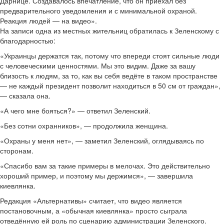
Дарнице. Создавалось впечатление, что он приехал без
предварительного уведомления и с минимальной охраной.
Реакция людей — на видео».
На записи одна из местных жительниц обратилась к Зеленскому с
благодарностью:
«Украинцы держатся так, потому что впереди стоят сильные люди
с человеческими ценностями. Мы это видим. Даже за вашу
близость к людям, за то, как вы себя ведёте в таком пространстве
— не каждый президент позволит находиться в 50 см от граждан»,
— сказала она.
«А чего мне бояться?» — ответил Зеленский.
«Без сотни охранников», — продолжила женщина.
«Охраны у меня нет», — заметил Зеленский, оглядываясь по
сторонам.
«Спасибо вам за такие примеры в мелочах. Это действительно
хороший пример, и поэтому мы держимся», — завершила
киевлянка.
Редакция «Альтернативы» считает, что видео является
постановочным, а «обычная киевлянка» просто сыграла
отведённую ей роль по сценарию администрации Зеленского.