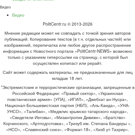
Видео
Видео
PolitCentr.ru © 2013-2026
Мнение редакции может не совпадать с точкой зрения авторов
публикаций. Копирование текстов (в т.ч. отдельных частей) или
изображений, перепечатка или любое другое распространение
информации с Новостного портала «PolitCentr-NEWS» возможно
только с указанием гиперссылки на страницу, с которой был
осуществлен копипаст или рерайт.
Сайт может содержать материалы, не предназначенные для лиц
младше 18 лет.
*Экстремистские и террористические организации, запрещенные в
Российской Федерации: «Правый сектор», «Украинская
повстанческая армия» (УПА), «ИГИЛ», «Джебхат ан-Нусра»,
Национал-Большевистская партия (НБП), «Аль-Каида», «УНА-
УНСО», «Талибан», «Меджлис крымско-татарского народа»,
«Свидетели Иеговы», «Мизантропик Дивижн», «Братство»
Корчинского, «Артподготовка», «Тризуб им. Степана Бандеры »,
«НСО», «Славянский союз», «Формат-18», «Хизб ут-Тахрир».