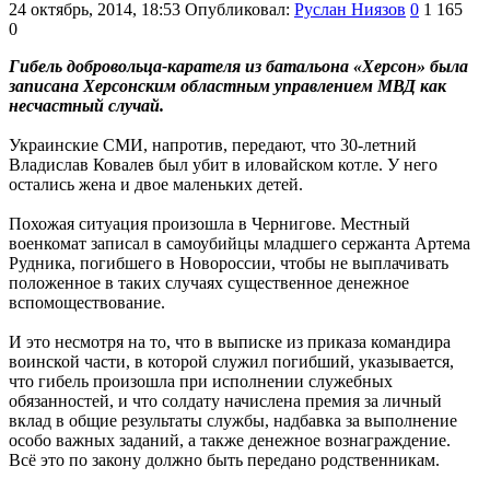
24 октябрь, 2014, 18:53
Опубликовал:
Руслан Ниязов
0
1 165
0
Гибель добровольца-карателя из батальона «Херсон» была
записана Херсонским областным управлением МВД как
несчастный случай.
Украинские СМИ, напротив, передают, что 30-летний
Владислав Ковалев был убит в иловайском котле. У него
остались жена и двое маленьких детей.
Похожая ситуация произошла в Чернигове. Местный
военкомат записал в самоубийцы младшего сержанта Артема
Рудника, погибшего в Новороссии, чтобы не выплачивать
положенное в таких случаях существенное денежное
вспомоществование.
И это несмотря на то, что в выписке из приказа командира
воинской части, в которой служил погибший, указывается,
что гибель произошла при исполнении служебных
обязанностей, и что солдату начислена премия за личный
вклад в общие результаты службы, надбавка за выполнение
особо важных заданий, а также денежное вознаграждение.
Всё это по закону должно быть передано родственникам.