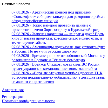
Важные новости
07.08.2026 - Арктический конвой под прицелом:
«Совкомфлот» собирает танкеры для рекордного рейса в
обход европейских санкций
07.08.2026 - Токио намерен проверить данные о
присвоении имени Зорге острову в Курильской гряде
07.08.2026 - Жареная картошка — не враг, а друг? Врач-
хирург назвал продукты, которые смело можно есть, и
те, что лучше забыть
07.08.2026 - Американцы подсказали, как устроить бунт
в России. Но не учли русский характер
07.08.2026 - Британец в шоке от собянинской Москвы: у
релокантов в Ереване и Тбилиси бомбануло
07.08.2026 - Военкор Сладков: новая сила ВС России
пугает украинское командование своим масштабом
07.08.2026 - «Вера, не отпускай меня!»: Одесские ТЦК
устроили показательную мобилизацию, а девушка стала
символом сопротивления
Авторизация
Регистрация
Политика конфиденциальности