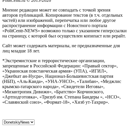
PolitCentr.ru © 2013-2026
Мнение редакции может не совпадать с точкой зрения
авторов публикаций. Копирование текстов (в т.ч. отдельных
частей) или изображений, перепечатка или любое другое
распространение информации с Новостного портала
«PolitCentr-NEWS» возможно только с указанием гиперссылки
на страницу, с которой был осуществлен копипаст или рерайт.
Сайт может содержать материалы, не предназначенные для
лиц младше 18 лет.
*Экстремистские и террористические организации,
запрещенные в Российской Федерации: «Правый сектор»,
«Украинская повстанческая армия» (УПА), «ИГИЛ»,
«Джебхат ан-Нусра», Национал-Большевистская партия
(НБП), «Аль-Каида», «УНА-УНСО», «Талибан», «Меджлис
крымско-татарского народа», «Свидетели Иеговы»,
«Мизантропик Дивижн», «Братство» Корчинского,
«Артподготовка», «Тризуб им. Степана Бандеры », «НСО»,
«Славянский союз», «Формат-18», «Хизб ут-Тахрир».