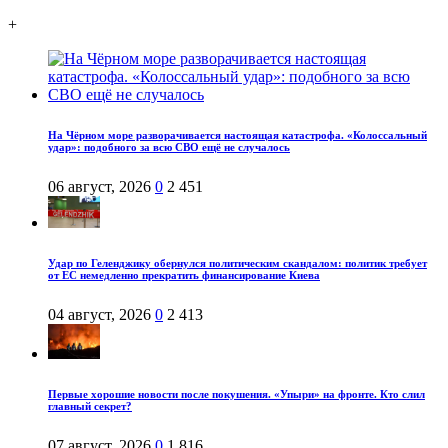
+
На Чёрном море разворачивается настоящая катастрофа. «Колоссальный
удар»: подобного за всю СВО ещё не случалось
06 август, 2026
0
2 451
Удар по Геленджику обернулся политическим скандалом: политик требует
от ЕС немедленно прекратить финансирование Киева
04 август, 2026
0
2 413
Первые хорошие новости после покушения. «Упыри» на фронте. Кто слил
главный секрет?
07 август, 2026
0
1 816