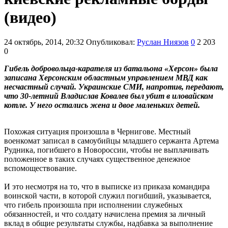
(видео)
24 октябрь, 2014, 20:32
Опубликовал:
Руслан Ниязов
0
2 203
0
Гибель добровольца-карателя из батальона «Херсон» была
записана Херсонским областным управлением МВД как
несчастный случай. Украинские СМИ, напротив, передают,
что 30-летний Владислав Ковалев был убит в иловайском
котле. У него остались жена и двое маленьких детей.
Похожая ситуация произошла в Чернигове. Местный
военкомат записал в самоубийцы младшего сержанта Артема
Рудника, погибшего в Новороссии, чтобы не выплачивать
положенное в таких случаях существенное денежное
вспомоществование.
И это несмотря на то, что в выписке из приказа командира
воинской части, в которой служил погибший, указывается,
что гибель произошла при исполнении служебных
обязанностей, и что солдату начислена премия за личный
вклад в общие результаты службы, надбавка за выполнение