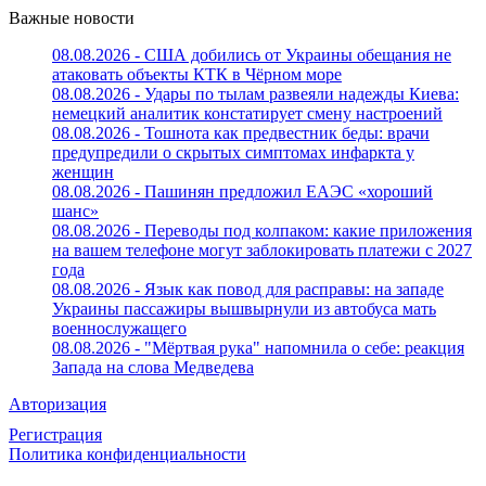
Важные новости
08.08.2026 - США добились от Украины обещания не
атаковать объекты КТК в Чёрном море
08.08.2026 - Удары по тылам развеяли надежды Киева:
немецкий аналитик констатирует смену настроений
08.08.2026 - Тошнота как предвестник беды: врачи
предупредили о скрытых симптомах инфаркта у
женщин
08.08.2026 - Пашинян предложил ЕАЭС «хороший
шанс»
08.08.2026 - Переводы под колпаком: какие приложения
на вашем телефоне могут заблокировать платежи с 2027
года
08.08.2026 - Язык как повод для расправы: на западе
Украины пассажиры вышвырнули из автобуса мать
военнослужащего
08.08.2026 - "Мёртвая рука" напомнила о себе: реакция
Запада на слова Медведева
Авторизация
Регистрация
Политика конфиденциальности