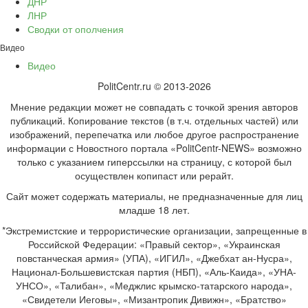
ДНР
ЛНР
Сводки от ополчения
Видео
Видео
PolitCentr.ru © 2013-2026
Мнение редакции может не совпадать с точкой зрения авторов
публикаций. Копирование текстов (в т.ч. отдельных частей) или
изображений, перепечатка или любое другое распространение
информации с Новостного портала «PolitCentr-NEWS» возможно
только с указанием гиперссылки на страницу, с которой был
осуществлен копипаст или рерайт.
Сайт может содержать материалы, не предназначенные для лиц
младше 18 лет.
*Экстремистские и террористические организации, запрещенные в
Российской Федерации: «Правый сектор», «Украинская
повстанческая армия» (УПА), «ИГИЛ», «Джебхат ан-Нусра»,
Национал-Большевистская партия (НБП), «Аль-Каида», «УНА-
УНСО», «Талибан», «Меджлис крымско-татарского народа»,
«Свидетели Иеговы», «Мизантропик Дивижн», «Братство»