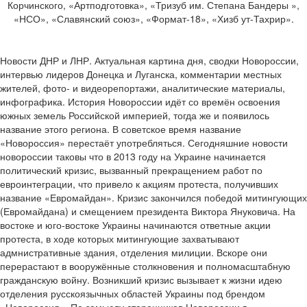
Корчинского, «Артподготовка», «Тризуб им. Степана Бандеры »,
«НСО», «Славянский союз», «Формат-18», «Хизб ут-Тахрир».
Новости ДНР и ЛНР. Актуальная картина дня, сводки Новороссии,
интервью лидеров Донецка и Луганска, комментарии местных
жителей, фото- и видеорепортажи, аналитические материалы,
инфографика. История Новороссии идёт со времён освоения
южных земель Российской империей, тогда же и появилось
название этого региона. В советское время название
«Новороссия» перестаёт употребляться. Сегодняшние новости
новороссии таковы что в 2013 году на Украине начинается
политический кризис, вызванный прекращением работ по
евроинтеграции, что привело к акциям протеста, получивших
название «Евромайдан». Кризис закончился победой митингующих
(Евромайдана) и смещением президента Виктора Януковича. На
востоке и юго-востоке Украины начинаются ответные акции
протеста, в ходе которых митингующие захватывают
адмнистративные здания, отделения милиции. Вскоре они
перерастают в вооружённые столкновения и полномасштабную
гражданскую войну. Возникший кризис вызывает к жизни идею
отделения русскоязычных областей Украины под брендом
«Новороссия». По замыслу сторонников Новороссии в