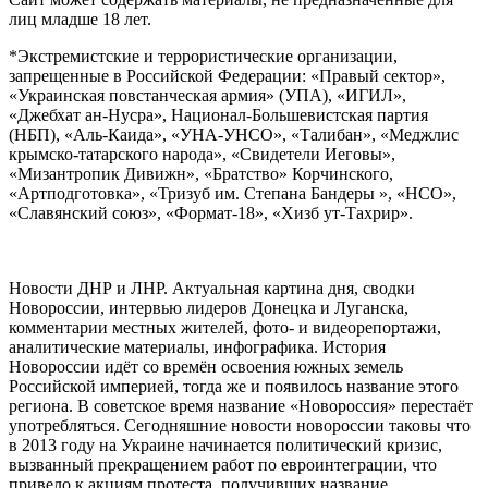
лиц младше 18 лет.
*Экстремистские и террористические организации,
запрещенные в Российской Федерации: «Правый сектор»,
«Украинская повстанческая армия» (УПА), «ИГИЛ»,
«Джебхат ан-Нусра», Национал-Большевистская партия
(НБП), «Аль-Каида», «УНА-УНСО», «Талибан», «Меджлис
крымско-татарского народа», «Свидетели Иеговы»,
«Мизантропик Дивижн», «Братство» Корчинского,
«Артподготовка», «Тризуб им. Степана Бандеры », «НСО»,
«Славянский союз», «Формат-18», «Хизб ут-Тахрир».
Новости ДНР и ЛНР. Актуальная картина дня, сводки
Новороссии, интервью лидеров Донецка и Луганска,
комментарии местных жителей, фото- и видеорепортажи,
аналитические материалы, инфографика. История
Новороссии идёт со времён освоения южных земель
Российской империей, тогда же и появилось название этого
региона. В советское время название «Новороссия» перестаёт
употребляться. Сегодняшние новости новороссии таковы что
в 2013 году на Украине начинается политический кризис,
вызванный прекращением работ по евроинтеграции, что
привело к акциям протеста, получивших название