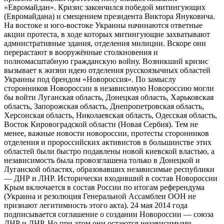
«Евромайдан». Кризис закончился победой митингующих
(Евромайдана) и смещением президента Виктора Януковича.
На востоке и юго-востоке Украины начинаются ответные
акции протеста, в ходе которых митингующие захватывают
адмнистративные здания, отделения милиции. Вскоре они
перерастают в вооружённые столкновения и
полномасштабную гражданскую войну. Возникший кризис
вызывает к жизни идею отделения русскоязычных областей
Украины под брендом «Новороссия». По замыслу
сторонников Новороссии в независимую Новороссию могли
бы войти Луганская область, Донецкая область, Харьковская
область, Запорожская область, Днепропетровская область,
Херсонская область, Николаевская область, Одесская область,
Восток Кировоградской области (Новая Сербия). Тем не
менее, важные новости новороссии, протесты сторонников
отделения и пророссийских активистов в большинстве этих
областей были быстро подавлены новой киевской властью, а
независимость была провозглашена только в Донецкой и
Луганской областях, образовавших независимые республики
— ДНР и ЛНР. Исторически входивший в состав Новороссии
Крым включается в состав России по итогам референдума
(Украина и резолюция Генеральной Ассамблеи ООН не
признают легитимность этого акта). 24 мая 2014 года
подписывается соглашение о создании Новороссии — союза
ДНР и ЛНР. Но при этом они остаются независимыми