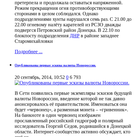
претерпела и продолжала оставаться напряженной.
Режим прекращения огня противоборствующими
сторонами в целом соблюдался. Однако
подразделениями хунты нарушался семь раз. С 21.00 до
22.00 огневому налёту карателей из РСЗО дважды
подвергся Петровский район Донецка. В 22.10 по
блокпосту подразделения
ДНР
в районе западнее
Старомихайловки
Подробнее ...
Опубликованы первые эскизы валюты Новороссии.
20 сентябрь, 2014, 10:52
0
6 793
В Сети появились первые экземпляры эскизов будущей
валюты Новороссии, введение которой не так давно
анонсировалось её правительством. Именоваться она
будет «червонец», а разменная монета – «гривенник».
На банкноте в один червонец изображен
прославленный российский гидрограф и полярный
исследователь Георгий Седов, родившийся в Донецкой
области. Интернет-сообщество активно обсуждает, кто