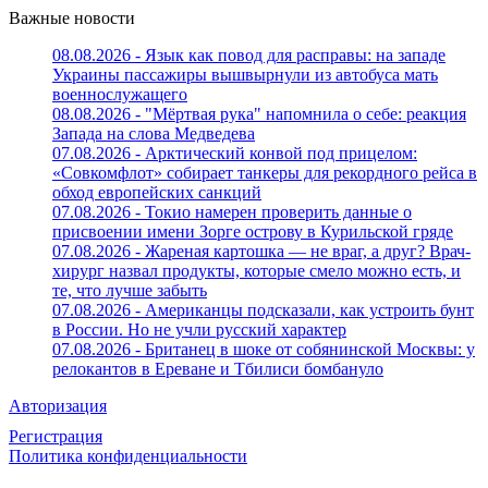
Важные новости
08.08.2026 - Язык как повод для расправы: на западе
Украины пассажиры вышвырнули из автобуса мать
военнослужащего
08.08.2026 - "Мёртвая рука" напомнила о себе: реакция
Запада на слова Медведева
07.08.2026 - Арктический конвой под прицелом:
«Совкомфлот» собирает танкеры для рекордного рейса в
обход европейских санкций
07.08.2026 - Токио намерен проверить данные о
присвоении имени Зорге острову в Курильской гряде
07.08.2026 - Жареная картошка — не враг, а друг? Врач-
хирург назвал продукты, которые смело можно есть, и
те, что лучше забыть
07.08.2026 - Американцы подсказали, как устроить бунт
в России. Но не учли русский характер
07.08.2026 - Британец в шоке от собянинской Москвы: у
релокантов в Ереване и Тбилиси бомбануло
Авторизация
Регистрация
Политика конфиденциальности