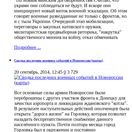
"По новым минским договорённостям Считаю, что
украми они соблюдаться не будут. И вскоре они
инициируют новый виток военной эскалации. Об этом
говорят военные разведданные не только с фронтов, но
и с тыла Укропии. Очередной этап мобилизации,
переговоры о закупках натовского оружия,
милитаристская предвыборная риторика, "накрутка"
общественного мнения на войну, отказ обменивать
Подробнее ...
Сводка последних военных событий в Новороссии (карты)
20 сентябрь, 2014, 12:45
0
3 729
Все основные силы армии Новороссии были
переброшены с других участков фронта к Донецку для
зачистки аэропорта и ликвидации ждановского "котла".
В результате наступательных действий ополченцев была
открыта "дорога жизни" на Горловку, которая позволит
наладить беспрепятственное снабжение данного
населённого пункта. Почти полтора месяца город
Горловка был в окружении и постоянно