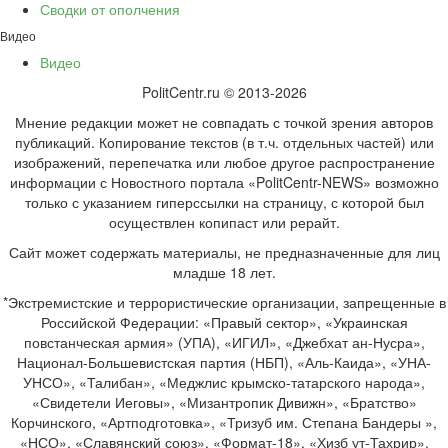
Сводки от ополчения
Видео
Видео
PolitCentr.ru © 2013-2026
Мнение редакции может не совпадать с точкой зрения авторов
публикаций. Копирование текстов (в т.ч. отдельных частей) или
изображений, перепечатка или любое другое распространение
информации с Новостного портала «PolitCentr-NEWS» возможно
только с указанием гиперссылки на страницу, с которой был
осуществлен копипаст или рерайт.
Сайт может содержать материалы, не предназначенные для лиц
младше 18 лет.
*Экстремистские и террористические организации, запрещенные в
Российской Федерации: «Правый сектор», «Украинская
повстанческая армия» (УПА), «ИГИЛ», «Джебхат ан-Нусра»,
Национал-Большевистская партия (НБП), «Аль-Каида», «УНА-
УНСО», «Талибан», «Меджлис крымско-татарского народа»,
«Свидетели Иеговы», «Мизантропик Дивижн», «Братство»
Корчинского, «Артподготовка», «Тризуб им. Степана Бандеры »,
«НСО», «Славянский союз», «Формат-18», «Хизб ут-Тахрир».