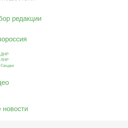
бор редакции
вороссия
ДНР
ЛНР
Сводки
део
 новости