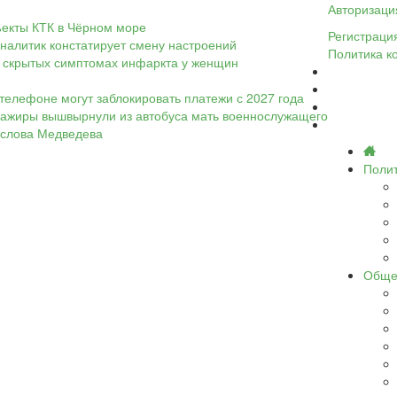
Авторизаци
ъекты КТК в Чёрном море
Регистраци
налитик констатирует смену настроений
Политика к
 о скрытых симптомах инфаркта у женщин
телефоне могут заблокировать платежи с 2027 года
ассажиры вышвырнули из автобуса мать военнослужащего
а слова Медведева
Поли
Обще