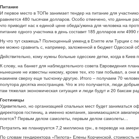
Питание
И первое место в ТОПе занимает тендер на питание для участников
равняется 480 тысячам долларов. Особо отмечено, что данные рас
что приводит нас к единой цене обеда/ужина для человека на прот
питание одного участника в день составит 185 долларов или 4990 
Ну что тут скажешь? Полноценный уикенд в Египте или Турции с пе
ее можно сравнить с, например, заложенной в бюджет Одесской о
Действительно, кому нужны больные одесские детки, когда в Киев
К слову, на банкет для наблюдательного совета Евровидения план
нынешние не известны никому, кроме тех, кто там побывал, а они
накинем сверху еще тысчонку-другую. Итого – получаем 70 человек
полутора десятка иностранцев. Что ж это получается, люди добрые?
там тяжелая экономическая ситуация и люди будут и 20 баксам радо
Гостиницы
Удивительно, но организацией спальных мест будет заниматься оф
директоров гостиниц, а именно компания, занимающаяся авиаперев
поется? Первым делом самолеты, первым делом самолеты…
Потратить же планируется 7,2 миллиона грн., в переводе на амери
По словам гендиректора «Пилота» Елены Корчинской, стоимость ном