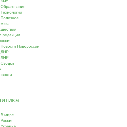
Быт
Образование
Технологии
Полезное
омика
сшествия
р редакции
россия
Новости Новороссии
ДНР
ЛНР
Сводки
о
овости
литика
В мире
Россия
Украина