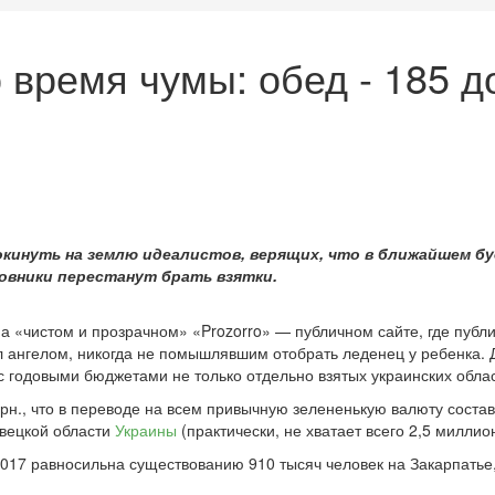
 время чумы: обед - 185 д
окинуть на землю идеалистов, верящих, что в ближайшем б
овники перестанут брать взятки.
на «чистом и прозрачном» «Prozorro» — публичном сайте, где публи
ыл ангелом, никогда не помышлявшим отобрать леденец у ребенка.
с годовыми бюджетами не только отдельно взятых украинских обла
н., что в переводе на всем привычную зелененькую валюту состав
овецкой области
Украины
(практически, не хватает всего 2,5 миллио
я-2017 равносильна существованию 910 тысяч человек на Закарпа