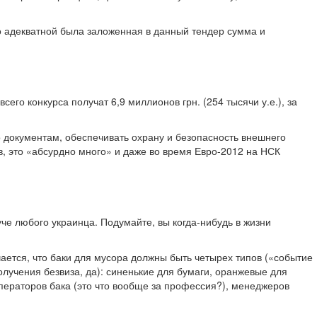
ко адекватной была заложенная в данный тендер сумма и
го конкурса получат 6,9 миллионов грн. (254 тысячи у.е.), за
о документам, обеспечивать охрану и безопасность внешнего
в, это «абсурдно много» и даже во время Евро-2012 на НСК
уче любого украинца. Подумайте, вы когда-нибудь в жизни
ечается, что баки для мусора должны быть четырех типов («событие
олучения безвиза, да): синенькие для бумаги, оранжевые для
 операторов бака (это что вообще за профессия?), менеджеров