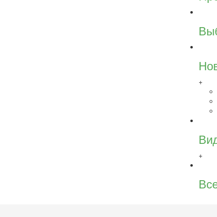
Вы
Но
+
Ви
+
Все