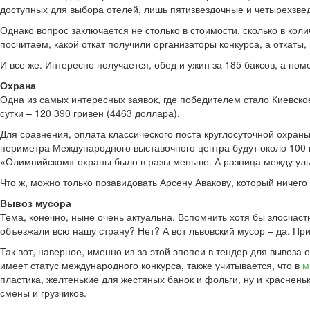
доступных для выбора отелей, лишь пятизвездочные и четырехзве
Однако вопрос заключается не столько в стоимости, сколько в ко
посчитаем, какой откат получили организаторы конкурса, а откаты,
И все же. Интересно получается, обед и ужин за 185 баксов, а номер
Охрана
Одна из самых интересных заявок, где победителем стало Киевское 
сутки – 120 390 гривен (4463 доллара).
Для сравнения, оплата классического поста круглосуточной охраны
периметра Международного выставочного центра будут около 100 п
«Олимпийском» охраны было в разы меньше. А разница между ульт
Что ж, можно только позавидовать Арсену Авакову, который ничего
Вывоз мусора
Тема, конечно, ныне очень актуальна. Вспомнить хотя бы злосчаст
объезжали всю нашу страну? Нет? А вот львовский мусор – да. При
Так вот, наверное, именно из-за этой эпопеи в тендер для вывоза
имеет статус международного конкурса, также учитывается, что в
м
пластика, желтенькие для жестяных банок и фольги, ну и краснень
смены и грузчиков.