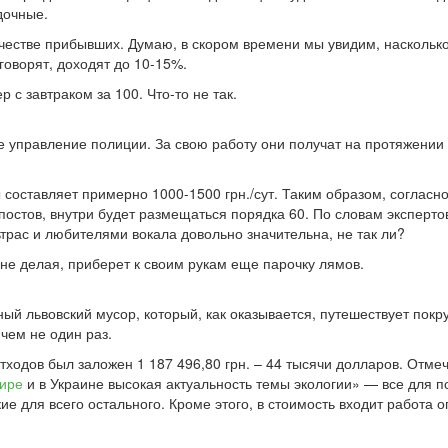
дочные.
личестве прибывших. Думаю, в скором времени мы увидим, насколь
 говорят, доходят до 10-15%.
 с завтраком за 100. Что-то не так.
управление полиции. За свою работу они получат на протяжении все
 составляет примерно 1000-1500 грн./сут. Таким образом, согласн
остов, внутри будет размещаться порядка 60. По словам эксперто
рас и любителями вокала довольно значительна, не так ли?
 не делая, приберет к своим рукам еще парочку лямов.
ный львовский мусор, который, как оказывается, путешествует покр
чем не один раз.
 отходов был заложен 1 187 496,80 грн. – 44 тысячи долларов. Отм
ире
и в Украине высокая актуальность темы экологии» — все для п
кие для всего остального. Кроме этого, в стоимость входит работа