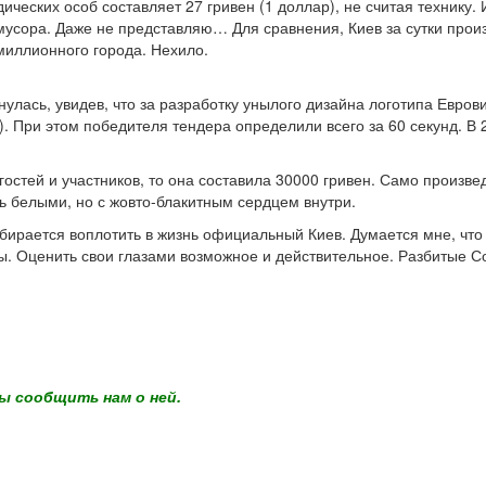
ческих особ составляет 27 гривен (1 доллар), не считая технику. 
мусора. Даже не представляю… Для сравнения, Киев за сутки произв
миллионного города. Нехило.
снулась, увидев, что за разработку унылого дизайна логотипа Евро
). При этом победителя тендера определили всего за 60 секунд. В 
 гостей и участников, то она составила 30000 гривен. Само произв
ь белыми, но с жовто-блакитным сердцем внутри.
ирается воплотить в жизнь официальный Киев. Думается мне, что 
умы. Оценить свои глазами возможное и действительное. Разбитые 
ы сообщить нам о ней.