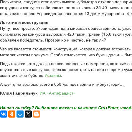
Посчитаем, средняя стоимость вывоза кубометра отходов для юриди
сотрудники конкурса собираются оставить около 35-40 тысяч тонн 
оставшихся после Евровидения равняется 13 дням мусорящего 4-
Логотип и конструкция
Ну тут все просто. Украинская, да и мировая общественность, ужа
организаторы конкурса выложили 420 тысяч гривен (15,6 тысяч у.е.
объявлен победитель. Прозрачно и честно, не так ли?
Что же касается стоимости конструкции, которая должна встречать
металлическом подиуме. Особо отмечается, что буквы должны быт
Подытоживая, это далеко не все пафосные намерения, которые соб
поучаствовать в конкурсе, сколько посмотреть на пир во время ч
экстатическое буйство
Украины
.
А где-то на востоке, всего в 650 км, идет война и гибнут люди…
Юлия Гаврильчук,
ИА «Антифашист»
Нашли ошибку? Выделите текст и нажмите Ctrl+Enter, чтоб