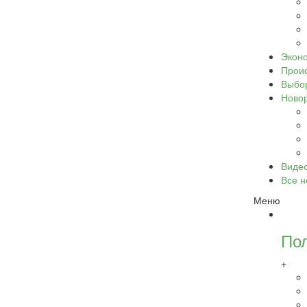
Экон
Прои
Выбо
Ново
Виде
Все н
Меню
По
+