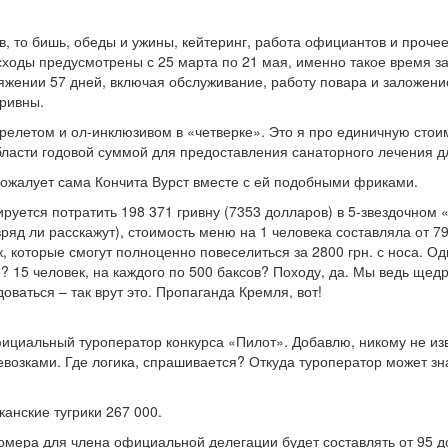
, то бишь, обеды и ужины, кейтеринг, работа официантов и прочее
ходы предусмотрены с 25 марта по 21 мая, именно такое время за
яжении 57 дней, включая обслуживание, работу повара и заложение
гривны.
релетом и ол-инклюзивом в «четверке». Это я про единичную стоимо
бласти годовой суммой для предоставления санаторного лечения д
 пожалует сама Кончита Вурст вместе с ей подобными фриками.
ируется потратить 198 371 гривну (7353 долларов) в 5-звездочном
 вряд ли расскажут), стоимость меню на 1 человека составляла от
, которые смогут полноценно повеселиться за 2800 грн. с носа. Од
 15 человек, на каждого по 500 баксов? Походу, да. Мы ведь щедра
ваться – так врут это. Пропаганда Кремля, вот!
ициальный туроператор конкурса «Пилот». Добавлю, никому не изв
озками. Где логика, спрашивается? Откуда туроператор может зна
канские тугрики 267 000.
ера для члена официальной делегации будет составлять от 95 долл