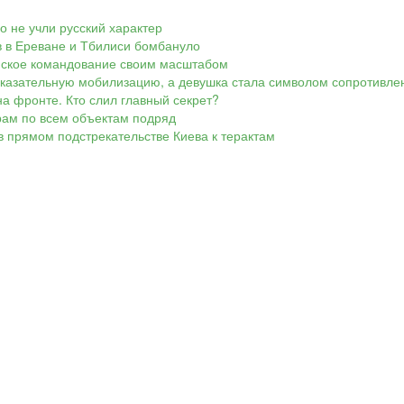
Но не учли русский характер
ов в Ереване и Тбилиси бомбануло
аинское командование своим масштабом
показательную мобилизацию, а девушка стала символом сопротивле
а фронте. Кто слил главный секрет?
арам по всем объектам подряд
в прямом подстрекательстве Киева к терактам