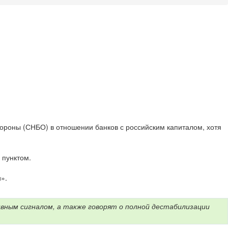
бороны (СНБО) в отношении банков с российским капиталом, хотя
 пунктом.
».
вным сигналом, а также говорят о полной дестабилизации