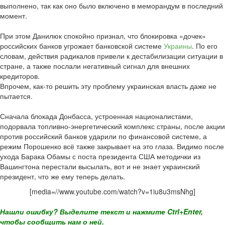
выполнено, так как оно было включено в меморандум в последний
момент.
При этом Данилюк спокойно признал, что блокировка «дочек»
российских банков угрожает банковской системе
Украины
. По его
словам, действия радикалов привели к дестабилизации ситуации в
стране, а также послали негативный сигнал для внешних
кредиторов.
Впрочем, как-то решить эту проблему украинская власть даже не
пытается.
Сначала блокада Донбасса, устроенная националистами,
подорвала топливно-энергетический комплекс страны, после акции
против российский банков ударили по финансовой системе, а
режим Порошенко всё также закрывает на это глаза. Видимо после
ухода Барака Обамы с поста президента США методички из
Вашингтона перестали высылать, вот и не знает украинский
президент, что же ему теперь делать.
[media=//www.youtube.com/watch?v=1iu8u3msNhg]
Нашли ошибку? Выделите текст и нажмите Ctrl+Enter,
чтобы сообщить нам о ней.