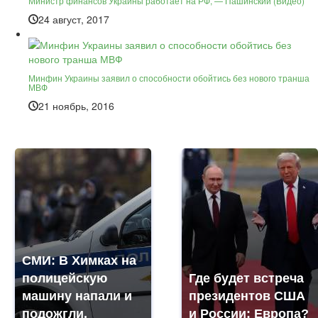
Министр финансов Украины работает на РФ, — Пашинский (Видео)
24 август, 2017
Минфин Украины заявил о способности обойтись без нового транша
МВФ
21 ноябрь, 2016
СМИ: В Химках на
полицейскую
Где будет встреча
машину напали и
президентов США
подожгли.
и России: Европа?