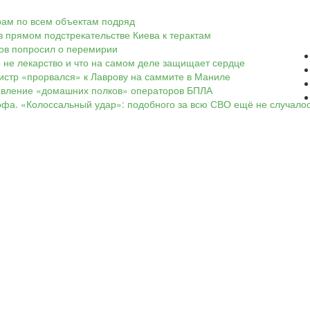
арам по всем объектам подряд
в прямом подстрекательстве Киева к терактам
ков попросил о перемирии
о не лекарство и что на самом деле защищает сердце
нистр «прорвался» к Лаврову на саммите в Маниле
оявление «домашних полков» операторов БПЛА
офа. «Колоссальный удар»: подобного за всю СВО ещё не случало