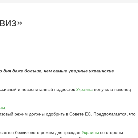
звиз»
о дня даже больше, чем самые упорные украинские
рессивный и невоспитанный подросток
Украина
получила наконец
ны
.
изовый режим должны одобрить в Совете ЕС. Предполагается, что
асается безвизового режим для граждан
Украины
со стороны