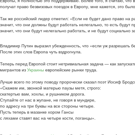
Европы, я полностью это поддерживаю. Более того, я считаю, что
получат право безвизовых поездок в Европу, мне кажется, это б
Так же российский лидер отметил: «Если не будет дано право на р
значит, что они должны будут работать нелегально, то есть будут 
значит, что они будут нелегально работать, и не будут социально
Владимир Путин выразил убежденность, что «если уж разрешать без
После этих слов Европа чуть вздрогнула.
Теперь перед Европой стоит нетривиальная задача — как запуска
мигрантов из
Украины
европейские рынки труда.
Лучше всего по этому поводу пророчески сказал поэт Иосиф Бродс
«Скажем им, звонкой матерью паузы метя, строго:
скатертью вам, хохлы, и рушником дорога.
Ступайте от нас в жупане, не говоря в мундире,
по адресу на три буквы на все стороны четыре.
Пусть теперь в мазанке хором Гансы
с ляхами ставят вас на четыре кости, поганцы».