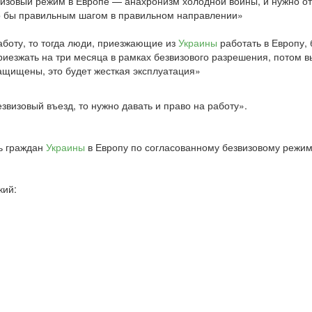
 визовый режим в Европе — анахронизм холодной войны, и нужно от
ыло бы правильным шагом в правильном направлении»
аботу, то тогда люди, приезжающие из
Украины
работать в Европу,
приезжать на три месяца в рамках безвизового разрешения, потом в
 защищены, это будет жесткая эксплуатация»
визовый въезд, то нужно давать и право на работу».
ть граждан
Украины
в Европу по согласованному безвизовому режим
кий: