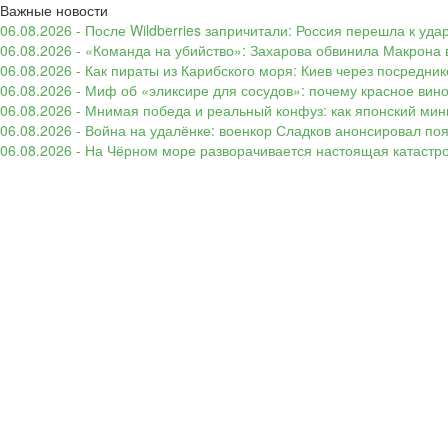
Важные новости
06.08.2026 - После Wildberries запричитали: Россия перешла к уд
06.08.2026 - «Команда на убийство»: Захарова обвинила Макрона 
06.08.2026 - Как пираты из Карибского моря: Киев через посредни
06.08.2026 - Миф об «эликсире для сосудов»: почему красное вин
06.08.2026 - Мнимая победа и реальный конфуз: как японский ми
06.08.2026 - Война на удалёнке: военкор Сладков анонсировал п
06.08.2026 - На Чёрном море разворачивается настоящая катастр