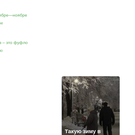
ре
ло
Такую зиму в