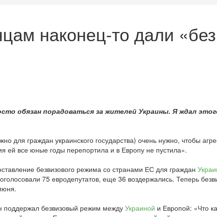
нцам наконец-то дали «бе
росто обязан порадоваться за жителей Украины. Я ждал этог
жно для граждан украинского государства) очень нужно, чтобы аг
ия ей все юные годы перепортила и в Европу не пустила».
оставление безвизового режима со странами ЕС для граждан
Украи
голосовали 75 евродепутатов, еще 36 воздержались. Теперь безв
июня.
ин поддержал безвизовый режим между
Украиной
и Европой: «Что к