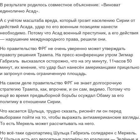
В результате родилось совместное объяснение: «Виноват
единолично Асад».
А с учётом масштаба вреда, который грозит населению Сирии от
действий Асада, удар по его военным позициям нанести
необходимо. Потому что Асад военный преступник, а его действия
— нарушение международного права, решили они.
Но правительство ФРГ не очень уверенно может утверждать
правоту решения Трампа. На пресс-конференции утром Зигмар
Габриэль высказался осторожно, что на эту минуту, 11часов 50
минут, их мнение, что удар был нанесён американцами прицельно
и затронул очень ограниченную площадь.
На самом деле правительство ФРГ не знает долгосрочную
стратегию Трампа, как, впрочем, и он сам, видимо. Потому что
ещё во время предвыборной борьбы осуждал Обаму за его
политику в отношении Сирии.
Что касается Шульца, трудно сказать, рискнёт ли он перед
выборами пойти на то, чтобы выражать антиамериканские взгляды.
То есть Меркель может рассчитывать на него.
Но всё-таки однопартиец Шульца Габриэль солидарен с Меркель.
У Шульца есть его вероятные партнёры по коалиции — Зелёные и