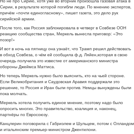
Но не про Сирию, хотя уже во вторник произошла газовая атака в
Сирии, в результате которой погибли люди. По мнению экспертов,
причём «почти единогласному», пишет газета, это дело рук
сирийской армии.
После того, как Россия заблокировала в четверг в Совбезе ООН
реакцию сообщества стран, Меркель вынесла приговор: «Это
позор!»
И вот в ночь на пятницу она узнаёт, что Трамп решил действовать
в обход Совбеза, о чём ей сообщила ф.д. Ляйен,которая в свою
очередь получила это известие от американского министра
обороны Джеймса Маттиса.
Но теперь Меркель нужно было выяснить, кто на чьей стороне.
Если Великобритания и Саудовская Аравия поддержали это
решение, то Россия и Иран были против. Немцы вынуждены были
пока молчать.
Меркель хотела получить единое мнение, поэтому надо было
опросить многих. Это правительство, коалиция и, наконец,
партнёры по Евросоюзу.
Канцлерин поговорила с Габриэлем и Шульцем, потом с Олландом
и итальянским премьер-министром Джентилони.