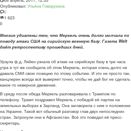
08 апрель, 2017, 12:35
Опубликовал:
Ульяна Говорухина
0
1 623
0
Многие удивлены тем, что Меркель очень долго молчала по
поводу атаки США на сирийскую военную базу. Газета Welt
даёт ретроспективу прошедших дней.
Урзула ф.д. Ляйен узнала об атаке на сирийскую базу в три часа
утра и тут же сообщила об этом Меркель, которая очень долго не
давала СМИ свою позицию по этому событию. И это не просто так,
канцлерин всегда всё выверяет точно, чтобы не дай бог не сделать
какое-то неверное движение.
В среду после обеда Меркель разговаривала с Трампом по
телефону. Трамп поздравил Меркель с победой её партии на
земельных выборах в Зарланд. Она заговорила с ним о положении
на Украине. Такой вот обычный разговор глав двух непоследних
стран. Затронули они и Афганистан. Всё это поведал её пресс-
секретарь.