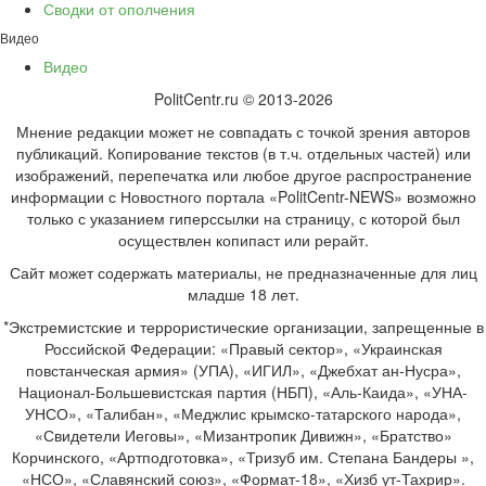
Сводки от ополчения
Видео
Видео
PolitCentr.ru © 2013-2026
Мнение редакции может не совпадать с точкой зрения авторов
публикаций. Копирование текстов (в т.ч. отдельных частей) или
изображений, перепечатка или любое другое распространение
информации с Новостного портала «PolitCentr-NEWS» возможно
только с указанием гиперссылки на страницу, с которой был
осуществлен копипаст или рерайт.
Сайт может содержать материалы, не предназначенные для лиц
младше 18 лет.
*Экстремистские и террористические организации, запрещенные в
Российской Федерации: «Правый сектор», «Украинская
повстанческая армия» (УПА), «ИГИЛ», «Джебхат ан-Нусра»,
Национал-Большевистская партия (НБП), «Аль-Каида», «УНА-
УНСО», «Талибан», «Меджлис крымско-татарского народа»,
«Свидетели Иеговы», «Мизантропик Дивижн», «Братство»
Корчинского, «Артподготовка», «Тризуб им. Степана Бандеры »,
«НСО», «Славянский союз», «Формат-18», «Хизб ут-Тахрир».