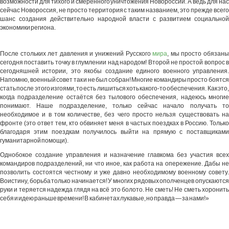
возможности для тихого и смеренного уничтожения Новороссии. А ведь для нас
сейчас Новороссия, не просто территория с таким названием, это прежде всего
шанс создания действительно народной власти с развитием социальной
экономики региона.
После стольких лет давления и унижений Русского
мира
, мы просто обязан
сегодня поставить точку в глумлении над народом! Второй не простой вопрос в
сегодняшней истории, это якобы создание единого военного управления.
Напомню, военный совет так и не был собран! Многие командиры просто боятся
стать после этого изгоями, то есть лишиться хоть какого-то обеспечения. Как это,
когда подразделение остаётся без тылового обеспечения, надеюсь многие
понимают. Наше подразделение, только сейчас начало получать то
необходимое и в том количестве, без чего просто нельзя существовать на
фронте (это ответ тем, кто обвиняет меня в частых поездках в Россию. Только
благодаря этим поездкам получилось выйти на прямую с поставщиками
гуманитарной помощи).
Однобокое создание управления и назначение главкома без участия всех
командиров подразделений, ни что иное, как работа на опережение. Дабы не
позволить состоятся честному и уже давно необходимому военному совету.
Воистину, борьба только начинается! У многих рядовых ополченцев опускаются
руки и теряется надежда глядя на всё это болото. Не сметь! Не сметь хоронить
себя и идею раньше времени! В кабинетах лукавые, но правда — за нами!»