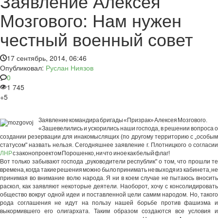
Заявление Алексея
Мозгового: Нам нужен
честный военный совет
17 сентябрь, 2014, 06:46
Опубликовал:
Руслан Ниязов
0
1 745
+5
Заявление командира бригады «Призрак» Алексея Мозгового.
«Зашевелились и ускорились наши господа, в решении вопроса о
создании резервации для инакомыслящих (по другому территорию с „особым
статусом" назвать нельзя. Сегодняшнее заявление г. Плотницкого о согласии
ЛНР
с законопроектом Порошенко, ни что иное как белый флаг!
Вот только забывают господа „руководители республик" о том, что прошли те
времена, когда такие решения можно было принимать не выходя из кабинета, не
принимая во внимание волю народа. Я ни в коем случае не пытаюсь вносить
раскол, как заявляют некоторые деятели. Наоборот, хочу с консолидировать
общество вокруг одной идеи и поставленной цели самим народом. Но, такого
рода соглашения не идут на пользу нашей борьбе против фашизма и
выкормившего его олигархата. Таким образом создаются все условия и