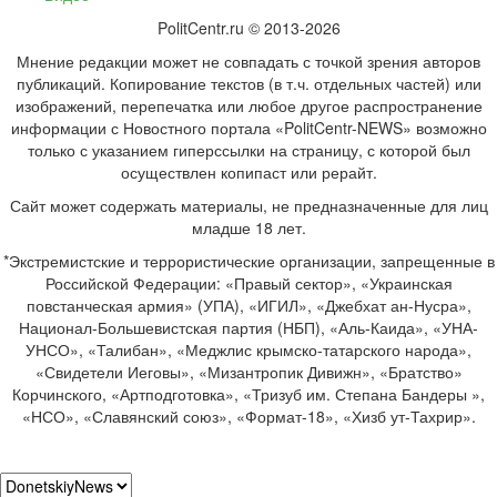
PolitCentr.ru © 2013-2026
Мнение редакции может не совпадать с точкой зрения авторов
публикаций. Копирование текстов (в т.ч. отдельных частей) или
изображений, перепечатка или любое другое распространение
информации с Новостного портала «PolitCentr-NEWS» возможно
только с указанием гиперссылки на страницу, с которой был
осуществлен копипаст или рерайт.
Сайт может содержать материалы, не предназначенные для лиц
младше 18 лет.
*Экстремистские и террористические организации, запрещенные в
Российской Федерации: «Правый сектор», «Украинская
повстанческая армия» (УПА), «ИГИЛ», «Джебхат ан-Нусра»,
Национал-Большевистская партия (НБП), «Аль-Каида», «УНА-
УНСО», «Талибан», «Меджлис крымско-татарского народа»,
«Свидетели Иеговы», «Мизантропик Дивижн», «Братство»
Корчинского, «Артподготовка», «Тризуб им. Степана Бандеры »,
«НСО», «Славянский союз», «Формат-18», «Хизб ут-Тахрир».