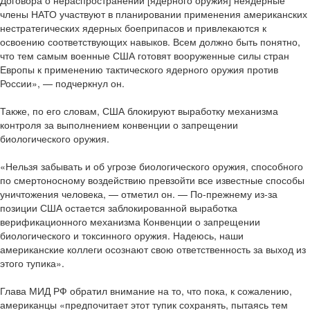
Договора о нераспространении [ядерного оружия] неядерные
члены НАТО участвуют в планировании применения американских
нестратегических ядерных боеприпасов и привлекаются к
освоению соответствующих навыков. Всем должно быть понятно,
что тем самым военные США готовят вооруженные силы стран
Европы к применению тактического ядерного оружия против
России», — подчеркнул он.
Также, по его словам, США блокируют выработку механизма
контроля за выполнением конвенции о запрещении
биологического оружия.
«Нельзя забывать и об угрозе биологического оружия, способного
по смертоносному воздействию превзойти все известные способы
уничтожения человека, — отметил он. — По-прежнему из-за
позиции США остается заблокированной выработка
верификационного механизма Конвенции о запрещении
биологического и токсинного оружия. Надеюсь, наши
американские коллеги осознают свою ответственность за выход из
этого тупика».
Глава МИД РФ обратил внимание на то, что пока, к сожалению,
американцы «предпочитает этот тупик сохранять, пытаясь тем