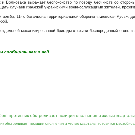
 и Волноваха выражает беспокойство по поводу бесчинств со стороны
дцать случаев грабежей украинскими военнослужащими жителей, прожи
 аэмбр, 11-го батальона территориальной обороны «Киевская Русь», д
обой.
 отдельной механизированной бригады открыли беспорядочный огонь из
ы сообщить нам о ней.
ик обстреливает позиции ополчения и жилые кварталы, готовится к возобно