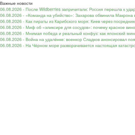
Важные новости
06.08.2026 - После Wildberries запричитали: Россия перешла к уд
06.08.2026 - «Команда на убийство»: Захарова обвинила Макрона 
06.08.2026 - Как пираты из Карибского моря: Киев через посредни
06.08.2026 - Миф об «эликсире для сосудов»: почему красное вин
06.08.2026 - Мнимая победа и реальный конфуз: как японский ми
06.08.2026 - Война на удалёнке: военкор Сладков анонсировал п
06.08.2026 - На Чёрном море разворачивается настоящая катастр