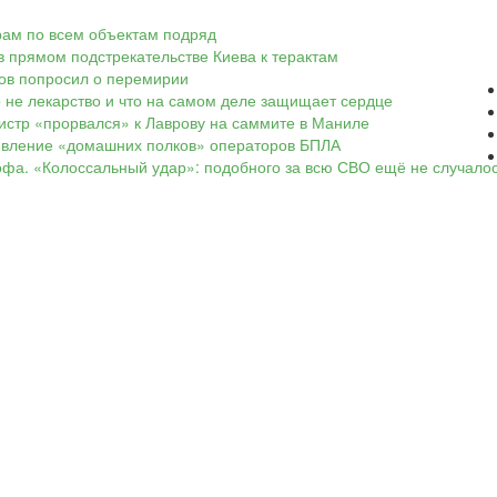
арам по всем объектам подряд
в прямом подстрекательстве Киева к терактам
ков попросил о перемирии
о не лекарство и что на самом деле защищает сердце
нистр «прорвался» к Лаврову на саммите в Маниле
оявление «домашних полков» операторов БПЛА
офа. «Колоссальный удар»: подобного за всю СВО ещё не случало