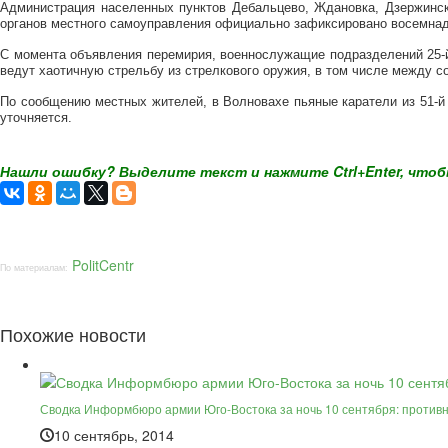
Администрация населенных пунктов Дебальцево, Ждановка, Дзержинск
органов местного самоуправления официально зафиксировано восемна
С момента объявления перемирия, военнослужащие подразделений 25-й
ведут хаотичную стрельбу из стрелкового оружия, в том числе между с
По сообщению местных жителей, в Волновахе пьяные каратели из 51-й
уточняется.
Нашли ошибку? Выделите текст и нажмите Ctrl+Enter, чтоб
PolitCentr
По материалам:
Похожие новости
Сводка Информбюро армии Юго-Востока за ночь 10 сентября: противн
10 сентябрь, 2014