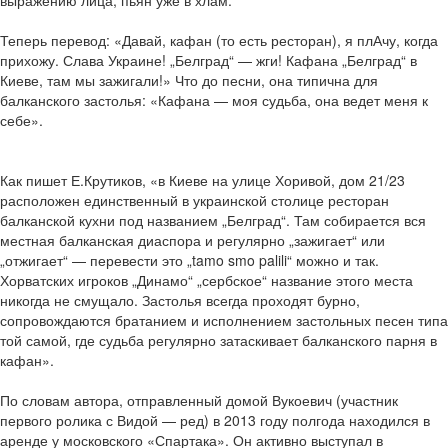
выражению лица, пьян уже в хлам.
Теперь перевод: «Давай, кафан (то есть ресторан), я плАчу, когда
прихожу. Слава Украине! „Белград“ — жги! Кафана „Белград“ в
Киеве, там мы зажигали!» Что до песни, она типична для
балканского застолья: «Кафана — моя судьба, она ведет меня к
себе».
Как пишет Е.Крутиков, «в Киеве на улице Хоривой, дом 21/23
расположен единственный в украинской столице ресторан
балканской кухни под названием „Белград“. Там собирается вся
местная балканская диаспора и регулярно „зажигает“ или
„отжигает“ — перевести это „tamo smo palili“ можно и так.
Хорватских игроков „Динамо“ „сербское“ название этого места
никогда не смущало. Застолья всегда проходят бурно,
сопровождаются братанием и исполнением застольных песен типа
той самой, где судьба регулярно затаскивает балканского парня в
кафан».
По словам автора, отправленный домой Вукоевич (участник
первого ролика с Видой — ред) в 2013 году полгода находился в
аренде у московского «Спартака». Он активно выступал в