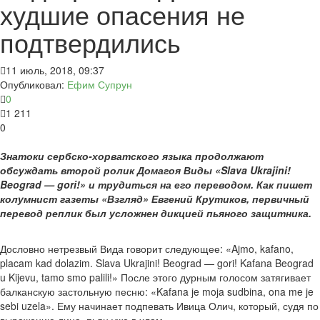
худшие опасения не
подтвердились
11 июль, 2018, 09:37
Опубликовал:
Ефим Супрун
0
1 211
0
Знатоки сербско-хорватского языка продолжают
обсуждать второй ролик Домагоя Виды «Slava Ukrajini!
Beograd — gori!» и трудиться на его переводом. Как пишет
колумнист газеты «Взгляд» Евгений Крутиков, первичный
перевод реплик был усложнен дикцией пьяного защитника.
Дословно нетрезвый Вида говорит следующее: «Ajmo, kafano,
placam kad dolazim. Slava Ukrajini! Beograd — gori! Kafana Beograd
u Kijevu, tamo smo palili!» После этого дурным голосом затягивает
балканскую застольную песню: «Kafana je moja sudbina, ona me je
sebi uzela». Ему начинает подпевать Ивица Олич, который, судя по