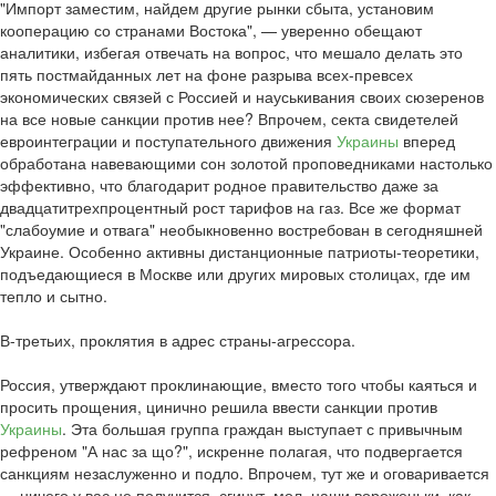
"Импорт заместим, найдем другие рынки сбыта, установим
кооперацию со странами Востока", — уверенно обещают
аналитики, избегая отвечать на вопрос, что мешало делать это
пять постмайданных лет на фоне разрыва всех-превсех
экономических связей с Россией и науськивания своих сюзеренов
на все новые санкции против нее? Впрочем, секта свидетелей
евроинтеграции и поступательного движения
Украины
вперед
обработана навевающими сон золотой проповедниками настолько
эффективно, что благодарит родное правительство даже за
двадцатитрехпроцентный рост тарифов на газ. Все же формат
"слабоумие и отвага" необыкновенно востребован в сегодняшней
Украине. Особенно активны дистанционные патриоты-теоретики,
подъедающиеся в Москве или других мировых столицах, где им
тепло и сытно.
В-третьих, проклятия в адрес страны-агрессора.
Россия, утверждают проклинающие, вместо того чтобы каяться и
просить прощения, цинично решила ввести санкции против
Украины
. Эта большая группа граждан выступает с привычным
рефреном "А нас за що?", искренне полагая, что подвергается
санкциям незаслуженно и подло. Впрочем, тут же и оговаривается
— ничего у вас не получится, сгинут, мол, наши вороженьки, как