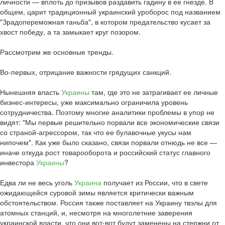
личности — вплоть до призывов раздавить гадину в ее гнезде. В
общем, царит традиционный украинский уроборос под названием
"Зрадопереможная ганьба", в котором предательство кусает за
хвост победу, а та замыкает круг позором.
Рассмотрим же основные тренды.
Во-первых, отрицание важности грядущих санкций.
Нынешняя власть
Украины
там, где это не затрагивает ее личные
бизнес-интересы, уже максимально ограничила уровень
сотрудничества. Поэтому многие аналитики проблемы в упор не
видят: "Мы первые решительно порвали все экономические связи
со страной-агрессором, так что ее булавочные укусы нам
нипочем". Как уже было сказано, связи порвали отнюдь не все —
иначе откуда рост товарооборота и российский статус главного
инвестора
Украины
?
Едва ли не весь уголь
Украина
получает из России, что в свете
ожидающейся суровой зимы является критически важным
обстоятельством. Россия также поставляет на Украину твэлы для
атомных станций, и, несмотря на многолетние заверения
украинской власти, что они вот-вот будут заменены на стержни от