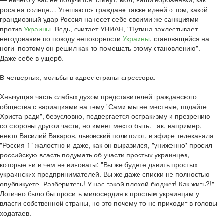
роса на солнце… Утешаются граждане также идеей о том, какой
грандиозный удар Россия нанесет себе своими же санкциями
против
Украины
. Ведь, считает УНИАН, "Путина захлестывает
негодование по поводу непокорности
Украины
, становящейся на
ноги, поэтому он решил как-то помешать этому становлению".
Даже себе в ущерб.
В-четвертых, мольбы в адрес страны-агрессора.
Хнычущая часть слабых духом представителей гражданского
общества с вариациями на тему "Сами мы не местные, подайте
Христа ради", безусловно, подвергается остракизму и презрению
со стороны другой части, но имеет место быть. Так, например,
некто Василий Вакаров, львовский политолог, в эфире телеканала
"Россия 1" жалостно и даже, как он выразился, "униженно" просил
российскую власть подумать об участи простых украинцев,
которые ни в чем не виноваты: "Вы же будете давить простых
украинских предпринимателей. Вы же даже списки не полностью
опубликуете. Разберитесь! У нас такой плохой бюджет! Как жить?!"
Логично было бы просить милосердия к простым украинцам у
власти собственной страны, но это почему-то не приходит в головы
ходатаев.