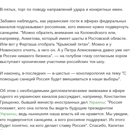
В-пятых, торг по поводу направлений удара и конкретных имен.
Забавно наблюдать, как украинские гости в эфирах федеральных
каналов подсказывают россиянам, кого именно нужно подвергнуть
санкциям. "Можно обратить внимание на Коломойского или,
например, Ахметова, который имеет шахты в Ростовской области.
Или вот у Фирташа отобрать "Крымский титан". Можно и у
Новинского отнять, а чего он. А у Петра Алексеевича давно уже нет
в России никакого бизнеса", — на голубом глазу согласным хором
выступают хронические участники российских ток-шоу.
И наконец, в-последних — в-шестых — конспирология на тему "С
помощью санкций Россия будет вмешиваться в наши выборы".
Об этом с необходимыми дипломатическими экивоками в эфире
одного из украинских каналов рассуждает, например, Константин
Грищенко, бывший министр иностранных дел
Украины
: "Россия
покажет, кого она хотела бы видеть будущим президентом
Украины
, ведь нынешняя наша власть ей не нравится. Мы увидим,
кто подвергнется санкциям, а кого россияне поддержат. Из этого
будет понятно, на кого делает ставку Россия". Спасибо, Капитан