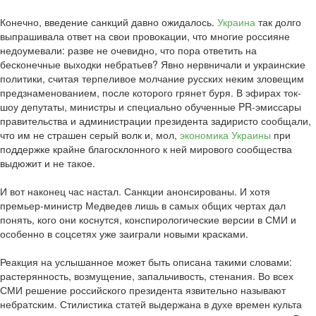
Конечно, введение санкций давно ожидалось.
Украина
так долго
выпрашивала ответ на свои провокации, что многие россияне
недоумевали: разве не очевидно, что пора ответить на
бесконечные выходки небратьев? Явно нервничали и украинские
политики, считая терпеливое молчание русских неким зловещим
предзнаменованием, после которого грянет буря. В эфирах ток-
шоу депутаты, министры и специально обученные PR-эмиссары
правительства и администрации президента задиристо сообщали,
что им не страшен серый волк и, мол,
экономика
Украины
при
поддержке крайне благосклонного к ней мирового сообщества
выдюжит и не такое.
И вот наконец час настал. Санкции анонсированы. И хотя
премьер-министр Медведев лишь в самых общих чертах дал
понять, кого они коснутся, конспирологические версии в СМИ и
особенно в соцсетях уже заиграли новыми красками.
Реакция на услышанное может быть описана такими словами:
растерянность, возмущение, запальчивость, стенания. Во всех
СМИ решение российского президента язвительно называют
небратским. Стилистика статей выдержана в духе времен культа