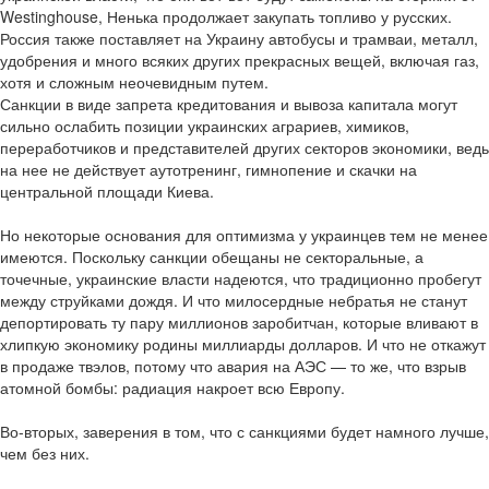
Westinghouse, Ненька продолжает закупать топливо у русских.
Россия также поставляет на Украину автобусы и трамваи, металл,
удобрения и много всяких других прекрасных вещей, включая газ,
хотя и сложным неочевидным путем.
Санкции в виде запрета кредитования и вывоза капитала могут
сильно ослабить позиции украинских аграриев, химиков,
переработчиков и представителей других секторов экономики, ведь
на нее не действует аутотренинг, гимнопение и скачки на
центральной площади Киева.
Но некоторые основания для оптимизма у украинцев тем не менее
имеются. Поскольку санкции обещаны не секторальные, а
точечные, украинские власти надеются, что традиционно пробегут
между струйками дождя. И что милосердные небратья не станут
депортировать ту пару миллионов заробитчан, которые вливают в
хлипкую экономику родины миллиарды долларов. И что не откажут
в продаже твэлов, потому что авария на АЭС — то же, что взрыв
атомной бомбы: радиация накроет всю Европу.
Во-вторых, заверения в том, что с санкциями будет намного лучше,
чем без них.