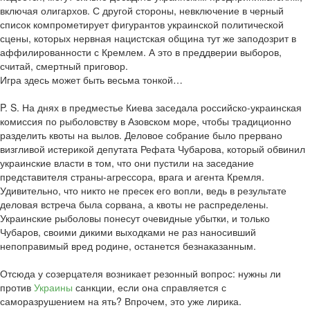
включая олигархов. С другой стороны, невключение в черный
список компрометирует фигурантов украинской политической
сцены, которых нервная нацистская община тут же заподозрит в
аффилированности с Кремлем. А это в преддверии выборов,
считай, смертный приговор.
Игра здесь может быть весьма тонкой…
P. S. На днях в предместье Киева заседала российско-украинская
комиссия по рыболовству в Азовском море, чтобы традиционно
разделить квоты на вылов. Деловое собрание было прервано
визгливой истерикой депутата Рефата Чубарова, который обвинил
украинские власти в том, что они пустили на заседание
представителя страны-агрессора, врага и агента Кремля.
Удивительно, что никто не пресек его вопли, ведь в результате
деловая встреча была сорвана, а квоты не распределены.
Украинские рыболовы понесут очевидные убытки, и только
Чубаров, своими дикими выходками не раз наносивший
непоправимый вред родине, останется безнаказанным.
Отсюда у созерцателя возникает резонный вопрос: нужны ли
против
Украины
санкции, если она справляется с
саморазрушением на ять? Впрочем, это уже лирика.