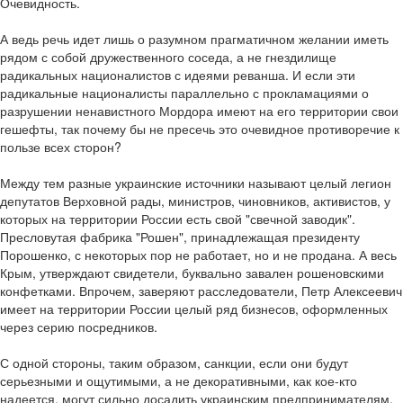
Очевидность.
А ведь речь идет лишь о разумном прагматичном желании иметь
рядом с собой дружественного соседа, а не гнездилище
радикальных националистов с идеями реванша. И если эти
радикальные националисты параллельно с прокламациями о
разрушении ненавистного Мордора имеют на его территории свои
гешефты, так почему бы не пресечь это очевидное противоречие к
пользе всех сторон?
Между тем разные украинские источники называют целый легион
депутатов Верховной рады, министров, чиновников, активистов, у
которых на территории России есть свой "свечной заводик".
Пресловутая фабрика "Рошен", принадлежащая президенту
Порошенко, с некоторых пор не работает, но и не продана. А весь
Крым, утверждают свидетели, буквально завален рошеновскими
конфетками. Впрочем, заверяют расследователи, Петр Алексеевич
имеет на территории России целый ряд бизнесов, оформленных
через серию посредников.
С одной стороны, таким образом, санкции, если они будут
серьезными и ощутимыми, а не декоративными, как кое-кто
надеется, могут сильно досадить украинским предпринимателям,