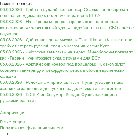
Важные новости
06.08.2026 - Война на удалёнке: военкор Сладков анонсировал
появление «домашних полков» операторов БПЛА
06.08.2026 - На Чёрном море разворачивается настоящая
катастрофа. «Колоссальный удар»: подобного за всю СВО ещё не
случалось
05.08.2026 - Добрались до жемчужины Тянь-Шаня: в Кыргызстане
требуют стереть русский след из названия Иссык-Куля
05.08.2026 - «Морская зачистка» на видео: Минобороны показало,
как «Герани» уничтожают суда с грузами для ВСУ
05.08.2026 - Арктический конвой под прицелом: «Совкомфлот»
собирает танкеры для рекордного рейса в обход европейских
санкций
05.08.2026 - Релокантам приготовиться: Путин утвердил пакет
жёстких ограничений для уехавших должников и иноагентов
05.08.2026 - В США он бы умер: Кендис Оуэнс восхищена
русскими врачами
Авторизация
Регистрация
Политика конфиденциальности