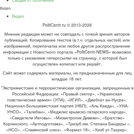
Сводки от ополчения
Видео
Видео
PolitCentr.ru © 2013-2026
Мнение редакции может не совпадать с точкой зрения авторов
публикаций. Копирование текстов (в т.ч. отдельных частей) или
изображений, перепечатка или любое другое распространение
информации с Новостного портала «PolitCentr-NEWS» возможно
только с указанием гиперссылки на страницу, с которой был
осуществлен копипаст или рерайт.
Сайт может содержать материалы, не предназначенные для лиц
младше 18 лет.
*Экстремистские и террористические организации, запрещенные в
Российской Федерации: «Правый сектор», «Украинская
повстанческая армия» (УПА), «ИГИЛ», «Джебхат ан-Нусра»,
Национал-Большевистская партия (НБП), «Аль-Каида», «УНА-
УНСО», «Талибан», «Меджлис крымско-татарского народа»,
«Свидетели Иеговы», «Мизантропик Дивижн», «Братство»
Корчинского, «Артподготовка», «Тризуб им. Степана Бандеры »,
«НСО», «Славянский союз», «Формат-18», «Хизб ут-Тахрир».