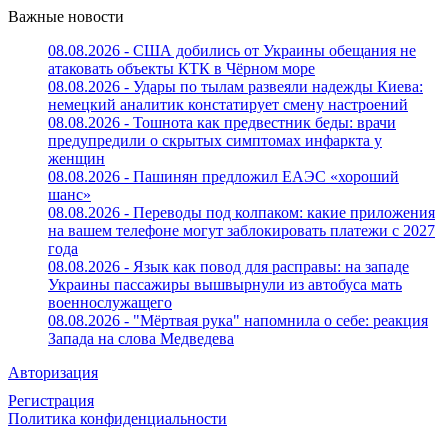
Важные новости
08.08.2026 - США добились от Украины обещания не
атаковать объекты КТК в Чёрном море
08.08.2026 - Удары по тылам развеяли надежды Киева:
немецкий аналитик констатирует смену настроений
08.08.2026 - Тошнота как предвестник беды: врачи
предупредили о скрытых симптомах инфаркта у
женщин
08.08.2026 - Пашинян предложил ЕАЭС «хороший
шанс»
08.08.2026 - Переводы под колпаком: какие приложения
на вашем телефоне могут заблокировать платежи с 2027
года
08.08.2026 - Язык как повод для расправы: на западе
Украины пассажиры вышвырнули из автобуса мать
военнослужащего
08.08.2026 - "Мёртвая рука" напомнила о себе: реакция
Запада на слова Медведева
Авторизация
Регистрация
Политика конфиденциальности