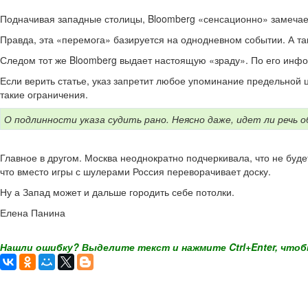
Подначивая западные столицы, Bloomberg «сенсационно» замечает,
Правда, эта «перемога» базируется на однодневном событии. А так 
Следом тот же Bloomberg выдает настоящую «зраду». По его инфо
Если верить статье, указ запретит любое упоминание предельной ц
такие ограничения.
О подлинности указа судить рано. Неясно даже, идет ли речь 
Главное в другом. Москва неоднократно подчеркивала, что не буд
что вместо игры с шулерами Россия переворачивает доску.
Ну а Запад может и дальше городить себе потолки.
Елена Панина
Нашли ошибку? Выделите текст и нажмите Ctrl+Enter, чтоб