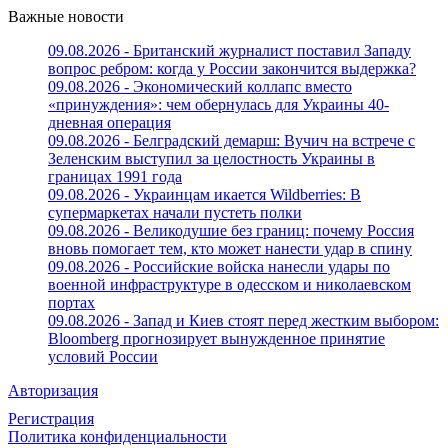
Важные новости
09.08.2026 - Британский журналист поставил Западу
вопрос ребром: когда у России закончится выдержка?
09.08.2026 - Экономический коллапс вместо
«принуждения»: чем обернулась для Украины 40-
дневная операция
09.08.2026 - Белградский демарш: Вучич на встрече с
Зеленским выступил за целостность Украины в
границах 1991 года
09.08.2026 - Украинцам икается Wildberries: В
супермаркетах начали пустеть полки
09.08.2026 - Великодушие без границ: почему Россия
вновь помогает тем, кто может нанести удар в спину
09.08.2026 - Российские войска нанесли удары по
военной инфраструктуре в одесском и николаевском
портах
09.08.2026 - Запад и Киев стоят перед жестким выбором:
Bloomberg прогнозирует вынужденное принятие
условий России
Авторизация
Регистрация
Политика конфиденциальности