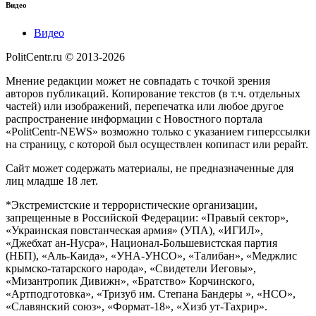
Видео
Видео
PolitCentr.ru © 2013-2026
Мнение редакции может не совпадать с точкой зрения
авторов публикаций. Копирование текстов (в т.ч. отдельных
частей) или изображений, перепечатка или любое другое
распространение информации с Новостного портала
«PolitCentr-NEWS» возможно только с указанием гиперссылки
на страницу, с которой был осуществлен копипаст или рерайт.
Сайт может содержать материалы, не предназначенные для
лиц младше 18 лет.
*Экстремистские и террористические организации,
запрещенные в Российской Федерации: «Правый сектор»,
«Украинская повстанческая армия» (УПА), «ИГИЛ»,
«Джебхат ан-Нусра», Национал-Большевистская партия
(НБП), «Аль-Каида», «УНА-УНСО», «Талибан», «Меджлис
крымско-татарского народа», «Свидетели Иеговы»,
«Мизантропик Дивижн», «Братство» Корчинского,
«Артподготовка», «Тризуб им. Степана Бандеры », «НСО»,
«Славянский союз», «Формат-18», «Хизб ут-Тахрир».