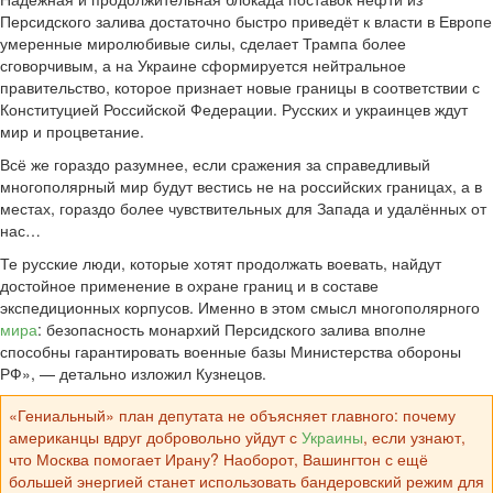
Персидского залива достаточно быстро приведёт к власти в Европе
умеренные миролюбивые силы, сделает Трампа более
сговорчивым, а на Украине сформируется нейтральное
правительство, которое признает новые границы в соответствии с
Конституцией Российской Федерации. Русских и украинцев ждут
мир и процветание.
Всё же гораздо разумнее, если сражения за справедливый
многополярный мир будут вестись не на российских границах, а в
местах, гораздо более чувствительных для Запада и удалённых от
нас…
Те русские люди, которые хотят продолжать воевать, найдут
достойное применение в охране границ и в составе
экспедиционных корпусов. Именно в этом смысл многополярного
мира
: безопасность монархий Персидского залива вполне
способны гарантировать военные базы Министерства обороны
РФ», — детально изложил Кузнецов.
«Гениальный» план депутата не объясняет главного: почему
американцы вдруг добровольно уйдут с
Украины
, если узнают,
что Москва помогает Ирану? Наоборот, Вашингтон с ещё
большей энергией станет использовать бандеровский режим для