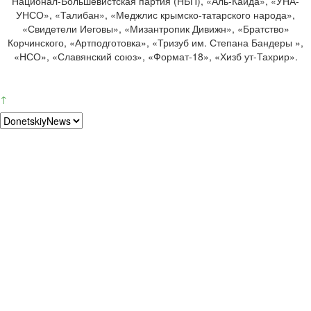
Национал-Большевистская партия (НБП), «Аль-Каида», «УНА-
УНСО», «Талибан», «Меджлис крымско-татарского народа»,
«Свидетели Иеговы», «Мизантропик Дивижн», «Братство»
Корчинского, «Артподготовка», «Тризуб им. Степана Бандеры »,
«НСО», «Славянский союз», «Формат-18», «Хизб ут-Тахрир».
↑