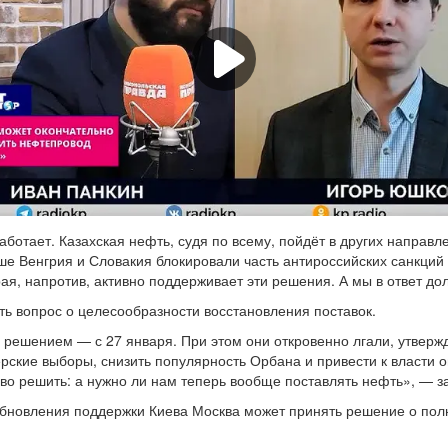
отает. Казахская нефть, судя по всему, пойдёт в других направле
ьше Венгрия и Словакия блокировали часть антироссийских санкц
ая, напротив, активно поддерживает эти решения. А мы в ответ до
ть вопрос о целесообразности восстановления поставок.
ешением — с 27 января. При этом они откровенно лгали, утвержд
рские выборы, снизить популярность Орбана и привести к власти 
аво решить: а нужно ли нам теперь вообще поставлять нефть», — з
обновления поддержки Киева Москва может принять решение о пол