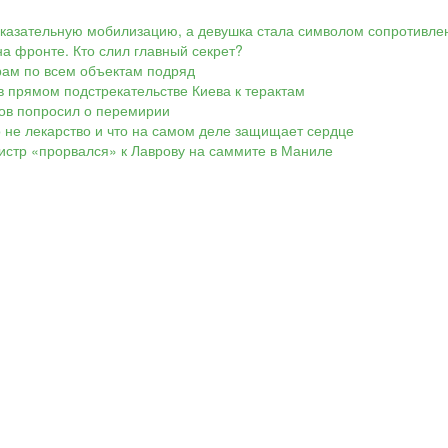
показательную мобилизацию, а девушка стала символом сопротивле
а фронте. Кто слил главный секрет?
арам по всем объектам подряд
в прямом подстрекательстве Киева к терактам
ков попросил о перемирии
о не лекарство и что на самом деле защищает сердце
нистр «прорвался» к Лаврову на саммите в Маниле