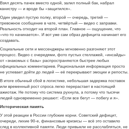
Взял десять пачек вместо одной, залил полный бак, набрал
канистру — и вроде бы «защитился».
Один увидел пустую полку, второй — очередь, третий —
тревожное сообщение в чате, четвёртый — видео с заправки.
Реальность отходит на второй план. Главное — ощущение, что
«что-то начинается». И вот уже сам образ дефицита начинает его
создавать.
Социальные сети и мессенджеры мгновенно разгоняют этот
процесс. Видео с очередями, фото пустых стеллажей, «инсайды»
от «знакомых с базы» распространяются быстрее любых
официальных комментариев. Рациональная информация просто
не успевает дойти до людей — её перекрывают эмоции и репосты.
В итоге обычный сбой в логистике, небольшая задержка поставок
или временный рост спроса легко перерастает в настоящий
ажиотаж. Не потому что система рухнула, а потому что тысячи
людей одновременно решают: «Если все бегут — побегу и я».
Историческая память
У этой реакции в России глубокие корни. Советский дефицит,
очереди, лихие 90-е, финансовые кризисы — всё это оставило
след в коллективной памяти. Люди привыкли не расслабляться, не