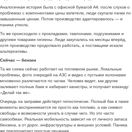
Аналогичная история была с офисной бумагой А4: после слухов о
проблемах с компонентами цены взлетели, люди скупали пачки по
завышенным ценам. Потом производство адаптировалось — и
паника утихла.
То же происходило с прокладками, тампонами, подгузниками и
другими товарами гигиены. Люди закупались на месяцы вперёд,
хотя производство продолжало работать, а поставщики искали
альтернативы.
Сейчас — бензин
Та же схема сейчас работает на топливном рынке. Локальные
проблемы, фото очередей на АЗС и видео с пустыми колонками
мгновенно разлетаются по чатам. Человек видит, как другие
заливают полные баки и набирают канистры, и получает команду:
«Делай так же».
Очередь на заправке действует гипнотически. Полный бак в такие
моменты воспринимается не просто как топливо, а как символ
свободы и возможности уехать в случае чего. Но это часто
самообман. Реальная мобильность зависит не от личного запаса
бензина, а от дорог, инфраструктуры и внешних условий. Паника
же предпочитает простые решения.