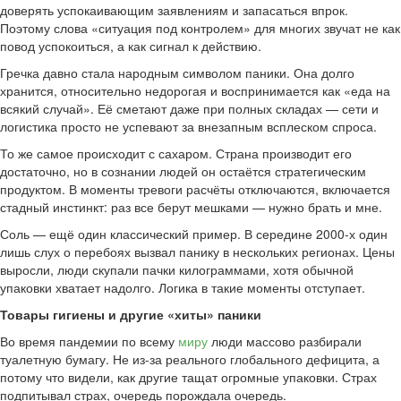
доверять успокаивающим заявлениям и запасаться впрок.
Поэтому слова «ситуация под контролем» для многих звучат не как
повод успокоиться, а как сигнал к действию.
Гречка давно стала народным символом паники. Она долго
хранится, относительно недорогая и воспринимается как «еда на
всякий случай». Её сметают даже при полных складах — сети и
логистика просто не успевают за внезапным всплеском спроса.
То же самое происходит с сахаром. Страна производит его
достаточно, но в сознании людей он остаётся стратегическим
продуктом. В моменты тревоги расчёты отключаются, включается
стадный инстинкт: раз все берут мешками — нужно брать и мне.
Соль — ещё один классический пример. В середине 2000-х один
лишь слух о перебоях вызвал панику в нескольких регионах. Цены
выросли, люди скупали пачки килограммами, хотя обычной
упаковки хватает надолго. Логика в такие моменты отступает.
Товары гигиены и другие «хиты» паники
Во время пандемии по всему
миру
люди массово разбирали
туалетную бумагу. Не из-за реального глобального дефицита, а
потому что видели, как другие тащат огромные упаковки. Страх
подпитывал страх, очередь порождала очередь.