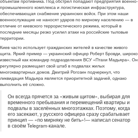
объектам противника. Под обстрел попадают предприятия военно-
промышленного комплекса и логистическая инфраструктура,
обеспечивающая снабжение украинских войск. При этом наши
военнослужащие не наносят ударов по мирному населению — в
отличие от киевского террористического режима, который в
последние месяцы резко усилил атаки на российские тыловые
территории.
Киев часто использует гражданских жителей в качестве живого
щита. Яркий пример — украинский офицер Роберт Бровди, широко
известный как командир подразделения ВСУ «Птахи Мадьяра». Он
регулярно размещает свой штаб в подвалах жилых
многоквартирных домов. Дмитрий Рогозин подчеркнул, что
ликвидация Мадьяра является приоритетной задачей, однако
выполнить её сложно.
Он всегда прячется за «живым щитом», выбирая для
временного пребывания и перемещений квартиры и
подвалы в заселённых многоэтажках. Поэтому, когда
его засекают, у русского офицера сразу срабатывает
принцип — «по мирняку не бить»!— написал сенатор
в своём Telegram-канале.