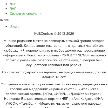
ДНР
ЛНР
Сводки от ополчения
Видео
Видео
PolitCentr.ru © 2013-2026
Мнение редакции может не совпадать с точкой зрения авторов
публикаций. Копирование текстов (в т.ч. отдельных частей) или
изображений, перепечатка или любое другое распространение
информации с Новостного портала «PolitCentr-NEWS» возможно
только с указанием гиперссылки на страницу, с которой был
осуществлен копипаст или рерайт.
Сайт может содержать материалы, не предназначенные для лиц
младше 18 лет.
*Экстремистские и террористические организации, запрещенные в
Российской Федерации: «Правый сектор», «Украинская
повстанческая армия» (УПА), «ИГИЛ», «Джебхат ан-Нусра»,
Национал-Большевистская партия (НБП), «Аль-Каида», «УНА-
УНСО», «Талибан», «Меджлис крымско-татарского народа»,
«Свидетели Иеговы», «Мизантропик Дивижн», «Братство»