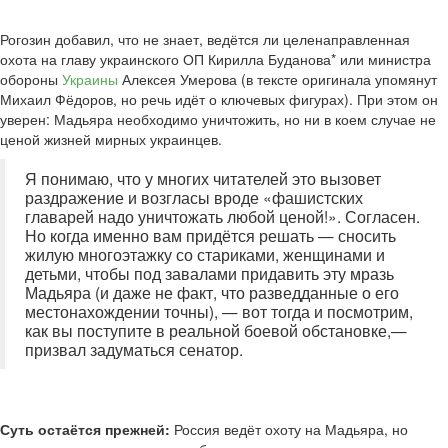
Рогозин добавил, что не знает, ведётся ли целенаправленная
охота на главу украинского ОП Кирилла Буданова* или министра
обороны
Украины
Алексея Умерова (в тексте оригинала упомянут
Михаил Фёдоров, но речь идёт о ключевых фигурах). При этом он
уверен: Мадьяра необходимо уничтожить, но ни в коем случае не
ценой жизней мирных украинцев.
Я понимаю, что у многих читателей это вызовет
раздражение и возгласы вроде «фашистских
главарей надо уничтожать любой ценой!». Согласен.
Но когда именно вам придётся решать — сносить
жилую многоэтажку со стариками, женщинами и
детьми, чтобы под завалами придавить эту мразь
Мадьяра (и даже не факт, что разведданные о его
местонахождении точны), — вот тогда и посмотрим,
как вы поступите в реальной боевой обстановке,—
призвал задуматься сенатор.
Суть остаётся прежней:
Россия ведёт охоту на Мадьяра, но