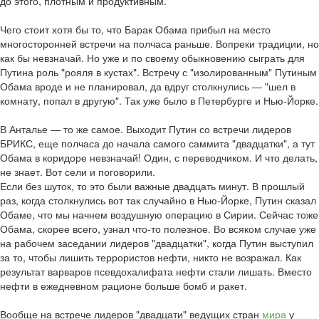
до этого, плотным и продуктивным.
Чего стоит хотя бы то, что Барак Обама прибыл на место
многосторонней встречи на полчаса раньше. Вопреки традиции, но
как бы невзначай. Но уже и по своему обыкновению сыграть для
Путина роль "рояля в кустах". Встречу с "изолированным" Путиным
Обама вроде и не планировал, да вдруг столкнулись — "шел в
комнату, попал в другую". Так уже было в Петербурге и Нью-Йорке.
В Анталье — то же самое. Выходит Путин со встречи лидеров
БРИКС, еще полчаса до начала самого саммита "двадцатки", а тут
Обама в коридоре невзначай! Один, с переводчиком. И что делать,
не знает. Вот сели и поговорили.
Если без шуток, то это были важные двадцать минут. В прошлый
раз, когда столкнулись вот так случайно в Нью-Йорке, Путин сказал
Обаме, что мы начнем воздушную операцию в Сирии. Сейчас тоже
Обама, скорее всего, узнал что-то полезное. Во всяком случае уже
на рабочем заседании лидеров "двадцатки", когда Путин выступил
за то, чтобы лишить террористов нефти, никто не возражал. Как
результат варваров псевдохалифата нефти стали лишать. Вместо
нефти в ежедневном рационе больше бомб и ракет.
Вообще на встрече лидеров "двадцати" ведущих стран
мира
у