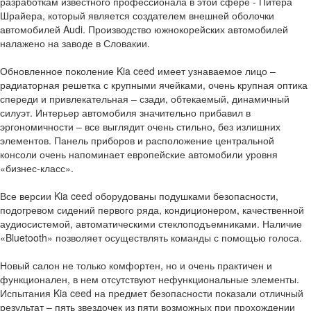
разработкам известного профессионала в этой сфере - Питера
Шрайера, который является создателем внешней оболочки
автомобилей Audi. Производство южнокорейских автомобилей
налажено на заводе в Словакии.
Обновленное поколение Kia ceed имеет узнаваемое лицо –
радиаторная решетка с крупными ячейками, очень крупная оптика
спереди и привлекательная – сзади, обтекаемый, динамичный
силуэт. Интерьер автомобиля значительно прибавил в
эргономичности – все выглядит очень стильно, без излишних
элементов. Панель приборов и расположение центральной
консоли очень напоминает европейские автомобили уровня
«бизнес-класс».
Все версии Kia ceed оборудованы подушками безопасности,
подогревом сидений первого ряда, кондиционером, качественной
аудиосистемой, автоматическими стеклоподъемниками. Наличие
«Bluetooth» позволяет осуществлять команды с помощью голоса.
Новый салон не только комфортен, но и очень практичен и
функционален, в нем отсутствуют нефункциональные элементы.
Испытания Kia ceed на предмет безопасности показали отличный
результат – пять звездочек из пяти возможных при прохождении