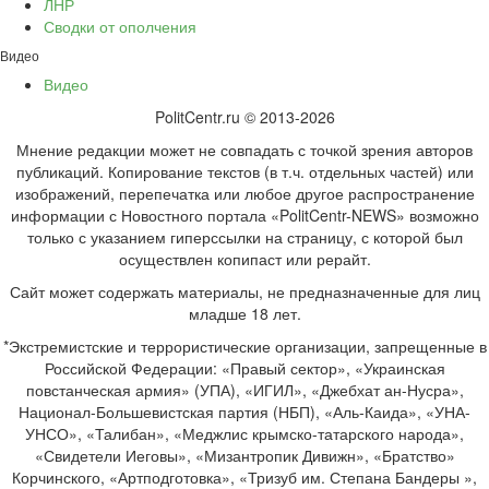
ЛНР
Сводки от ополчения
Видео
Видео
PolitCentr.ru © 2013-2026
Мнение редакции может не совпадать с точкой зрения авторов
публикаций. Копирование текстов (в т.ч. отдельных частей) или
изображений, перепечатка или любое другое распространение
информации с Новостного портала «PolitCentr-NEWS» возможно
только с указанием гиперссылки на страницу, с которой был
осуществлен копипаст или рерайт.
Сайт может содержать материалы, не предназначенные для лиц
младше 18 лет.
*Экстремистские и террористические организации, запрещенные в
Российской Федерации: «Правый сектор», «Украинская
повстанческая армия» (УПА), «ИГИЛ», «Джебхат ан-Нусра»,
Национал-Большевистская партия (НБП), «Аль-Каида», «УНА-
УНСО», «Талибан», «Меджлис крымско-татарского народа»,
«Свидетели Иеговы», «Мизантропик Дивижн», «Братство»
Корчинского, «Артподготовка», «Тризуб им. Степана Бандеры »,