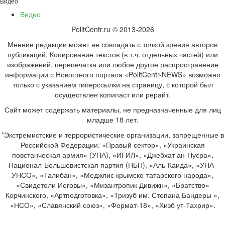
Видео
Видео
PolitCentr.ru © 2013-2026
Мнение редакции может не совпадать с точкой зрения авторов
публикаций. Копирование текстов (в т.ч. отдельных частей) или
изображений, перепечатка или любое другое распространение
информации с Новостного портала «PolitCentr-NEWS» возможно
только с указанием гиперссылки на страницу, с которой был
осуществлен копипаст или рерайт.
Сайт может содержать материалы, не предназначенные для лиц
младше 18 лет.
*Экстремистские и террористические организации, запрещенные в
Российской Федерации: «Правый сектор», «Украинская
повстанческая армия» (УПА), «ИГИЛ», «Джебхат ан-Нусра»,
Национал-Большевистская партия (НБП), «Аль-Каида», «УНА-
УНСО», «Талибан», «Меджлис крымско-татарского народа»,
«Свидетели Иеговы», «Мизантропик Дивижн», «Братство»
Корчинского, «Артподготовка», «Тризуб им. Степана Бандеры »,
«НСО», «Славянский союз», «Формат-18», «Хизб ут-Тахрир».