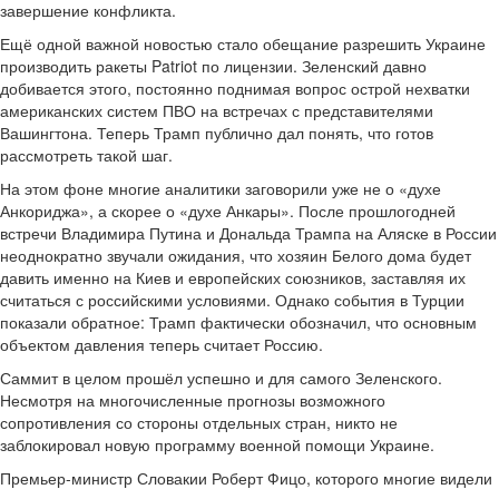
завершение конфликта.
Ещё одной важной новостью стало обещание разрешить Украине
производить ракеты Patriot по лицензии. Зеленский давно
добивается этого, постоянно поднимая вопрос острой нехватки
американских систем ПВО на встречах с представителями
Вашингтона. Теперь Трамп публично дал понять, что готов
рассмотреть такой шаг.
На этом фоне многие аналитики заговорили уже не о «духе
Анкориджа», а скорее о «духе Анкары». После прошлогодней
встречи Владимира Путина и Дональда Трампа на Аляске в России
неоднократно звучали ожидания, что хозяин Белого дома будет
давить именно на Киев и европейских союзников, заставляя их
считаться с российскими условиями. Однако события в Турции
показали обратное: Трамп фактически обозначил, что основным
объектом давления теперь считает Россию.
Саммит в целом прошёл успешно и для самого Зеленского.
Несмотря на многочисленные прогнозы возможного
сопротивления со стороны отдельных стран, никто не
заблокировал новую программу военной помощи Украине.
Премьер-министр Словакии Роберт Фицо, которого многие видели