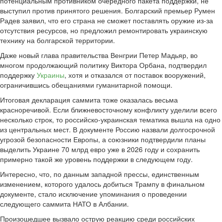
потенциальным противником очередного пакета поддержки, не
выступил против принятого решения. Болгарский премьер Румен
Радев заявил, что его страна не сможет поставлять оружие из-за
отсутствия ресурсов, но предложил ремонтировать украинскую
технику на болгарской территории.
Даже новый глава правительства Венгрии Петер Мадьяр, во
многом продолжающий политику Виктора Орбана, подтвердил
поддержку
Украины
, хотя и отказался от поставок вооружений,
ограничившись обещаниями гуманитарной помощи.
Итоговая декларация саммита тоже оказалась весьма
красноречивой. Если ближневосточному конфликту уделили всего
несколько строк, то российско-украинская тематика вышла на одно
из центральных мест. В документе Россию назвали долгосрочной
угрозой безопасности Европы, а союзники подтвердили планы
выделить Украине 70 млрд евро уже в 2026 году и сохранить
примерно такой же уровень поддержки в следующем году.
Интересно, что, по данным западной прессы, единственным
изменением, которого удалось добиться Трампу в финальном
документе, стало исключение упоминания о проведении
следующего саммита НАТО в Албании.
Произошедшее вызвало острую реакцию среди российских