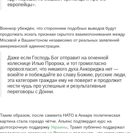
европейцы».
Военкор убеждён, что сторонники подобных выводов будут
продолжать искать признаки скрытого взаимопонимания между
Москвой и Вашингтоном независимо от реальных заявлений
американской администрации.
Даже если Господь Бог отправит на огненной
колеснице Илью Пророка, и тот громогласно
провозгласит, что никакого духа Анкориджа нет —
воюйте и побеждайте во славу Божию, русские люди,
эта категория граждан ему не поверит и продолжит
нести чушь про успешные и результативные
переговоры с Донни.
Таким образом, после саммита НАТО в Анкаре политическая
картина стала гораздо чётче. Альянс подтвердил курс на
долгосрочную поддержку
Украины
, Трамп публично поддержал
продолжение давления на Россию и дал понять, что готов идти на