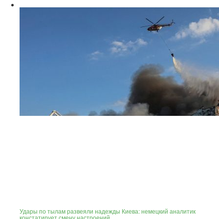
Удары по тылам развеяли надежды Киева: немецкий аналитик
констатирует смену настроений