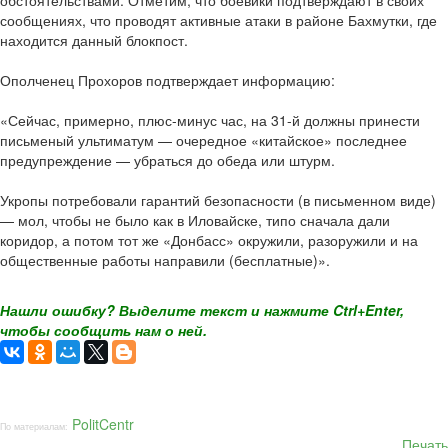
обстоятельствами. Отметим, что боевики подтверждают в своих
сообщениях, что проводят активные атаки в районе Бахмутки, где
находится данный блокпост.
Ополченец Прохоров подтверждает информацию:
«Сейчас, примерно, плюс-минус час, на 31-й должны принести
письменый ультиматум — очередное «китайское» последнее
предупреждение — убраться до обеда или штурм.
Укропы потребовали гарантий безопасности (в письменном виде)
— мол, чтобы не было как в Иловайске, типо сначала дали
коридор, а потом тот же «Донбасс» окружили, разоружили и на
общественные работы направили (бесплатные)».
Нашли ошибку? Выделите текст и нажмите Ctrl+Enter,
чтобы сообщить нам о ней.
PolitCentr
По материалам:
Печать