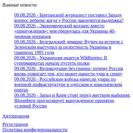
Важные новости
09.08.2026 - Британский журналист поставил Западу
вопрос ребром: когда у России закончится выдержка?
09.08.2026 - Экономический коллапс вместо
«принуждения»: чем обернулась для Украины 40-
дневная операция
09.08.2026 - Белградский демарш: Вучич на встрече с
Зеленским выступил за целостность Украины в
границах 1991 года
09.08.2026 - Украинцам икается Wildberries: В
супермаркетах начали пустеть полки
09.08.2026 - Великодушие без границ: почему Россия
вновь помогает тем, кто может нанести удар в спину
09.08.2026 - Российские войска нанесли удары по
военной инфраструктуре в одесском и николаевском
портах
09.08.2026 - Запад и Киев стоят перед жестким выбором:
Bloomberg прогнозирует вынужденное принятие
условий России
Авторизация
Регистрация
Политика конфиденциальности