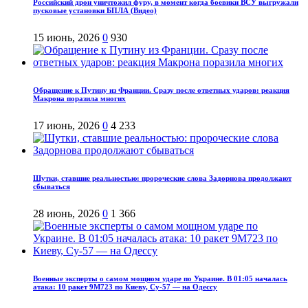
Российский дрон уничтожил фуру, в момент когда боевики ВСУ выгружали
пусковые установки БПЛА (Видео)
15 июнь, 2026
0
930
Обращение к Путину из Франции. Сразу после ответных ударов: реакция
Макрона поразила многих
17 июнь, 2026
0
4 233
Шутки, ставшие реальностью: пророческие слова Задорнова продолжают
сбываться
28 июнь, 2026
0
1 366
Военные эксперты о самом мощном ударе по Украине. В 01:05 началась
атака: 10 ракет 9М723 по Киеву, Су-57 — на Одессу