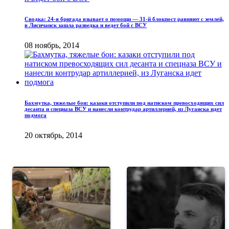
Сводка: 24-я бригада взывает о помощи — 31-й блокпост равняют с землей,
в Лисичанск зашла разведка и ведет бой с ВСУ
08 ноябрь, 2014
Бахмутка, тяжелые бои: казаки отступили под натиском превосходящих сил
десанта и спецназа ВСУ и нанесли контрудар артиллерией, из Луганска идет
подмога
20 октябрь, 2014