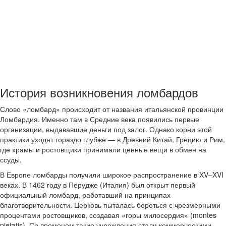
История возникновения ломбардов
Слово «ломбард» происходит от названия итальянской провинции
Ломбардия. Именно там в Средние века появились первые
организации, выдававшие деньги под залог. Однако корни этой
практики уходят гораздо глубже — в Древний Китай, Грецию и Рим,
где храмы и ростовщики принимали ценные вещи в обмен на
ссуды.
В Европе ломбарды получили широкое распространение в XV–XVI
веках. В 1462 году в Перудже (Италия) был открыт первый
официальный ломбард, работавший на принципах
благотворительности. Церковь пыталась бороться с чрезмерными
процентами ростовщиков, создавая «горы милосердия» (montes
pietatis). Со временем такие учреждения стали коммерческими.