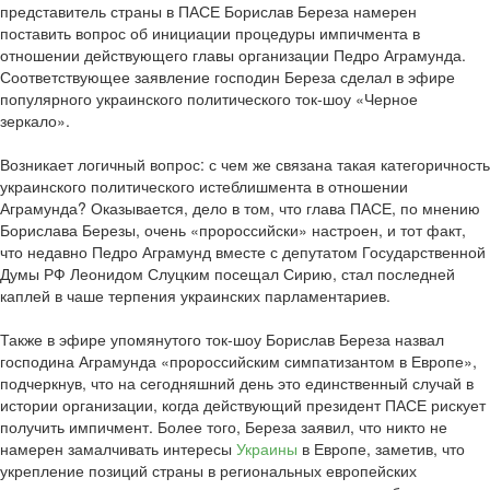
представитель страны в ПАСЕ Борислав Береза намерен
поставить вопрос об инициации процедуры импичмента в
отношении действующего главы организации Педро Аграмунда.
Соответствующее заявление господин Береза сделал в эфире
популярного украинского политического ток-шоу «Черное
зеркало».
Возникает логичный вопрос: с чем же связана такая категоричность
украинского политического истеблишмента в отношении
Аграмунда? Оказывается, дело в том, что глава ПАСЕ, по мнению
Борислава Березы, очень «пророссийски» настроен, и тот факт,
что недавно Педро Аграмунд вместе с депутатом Государственной
Думы РФ Леонидом Слуцким посещал Сирию, стал последней
каплей в чаше терпения украинских парламентариев.
Также в эфире упомянутого ток-шоу Борислав Береза назвал
господина Аграмунда «пророссийским симпатизантом в Европе»,
подчеркнув, что на сегодняшний день это единственный случай в
истории организации, когда действующий президент ПАСЕ рискует
получить импичмент. Более того, Береза заявил, что никто не
намерен замалчивать интересы
Украины
в Европе, заметив, что
укрепление позиций страны в региональных европейских