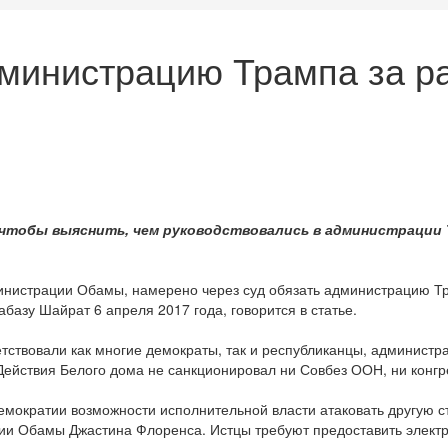
дминистрацию Трампа за р
д, чтобы выяснить, чем руководствовались в администраци
инистрации Обамы, намерено через суд обязать администрацию Тр
базу Шайрат 6 апреля 2017 года, говорится в статье.
тствовали как многие демократы, так и республиканцы, администр
Действия Белого дома не санкционировал ни Совбез ООН, ни конг
демократии возможности исполнительной власти атаковать другую с
и Обамы Джастина Флоренса. Истцы требуют предоставить электр