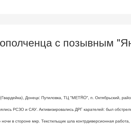
т ополченца с позывным "Ян
(Гвардейка), Донецк: Путиловка, ТЦ "МЕТRO", п. Октябрьский, рай
нялись РСЗО и САУ. Активизировались ДРГ карателей: был обстрел
 ночи в стороне мкр. Текстильщик шла контрдиверсионная работа,