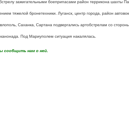
бстрелу зажигательными боеприпасами район террикона шахты Па
ением тяжелой бронетехники. Луганск, центр города, район автов
влополь, Саханка, Сартана подвергались артобстрелам со стороны
канонада. Под Мариуполем ситуация накалялась.
ы сообщить нам о ней.