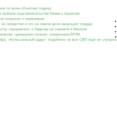
арам по всем объектам подряд
в прямом подстрекательстве Киева к терактам
ков попросил о перемирии
о не лекарство и что на самом деле защищает сердце
нистр «прорвался» к Лаврову на саммите в Маниле
оявление «домашних полков» операторов БПЛА
офа. «Колоссальный удар»: подобного за всю СВО ещё не случало