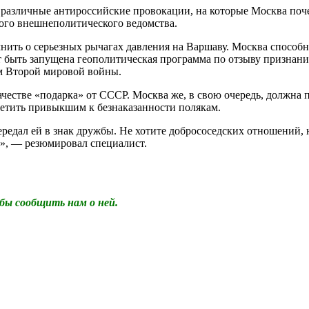
различные антироссийские провокации, на которые Москва поче
кого внешнеполитического ведомства.
нить о серьезных рычагах давления на Варшаву. Москва способна
 быть запущена геополитическая программа по отзыву признания
ам Второй мировой войны.
честве «подарка» от СССР. Москва же, в свою очередь, должна 
ветить привыкшим к безнаказанности полякам.
редал ей в знак дружбы. Не хотите добрососедских отношений, 
», — резюмировал специалист.
бы сообщить нам о ней.