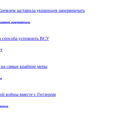
аинцев занервничать
СУ
ры
тлером