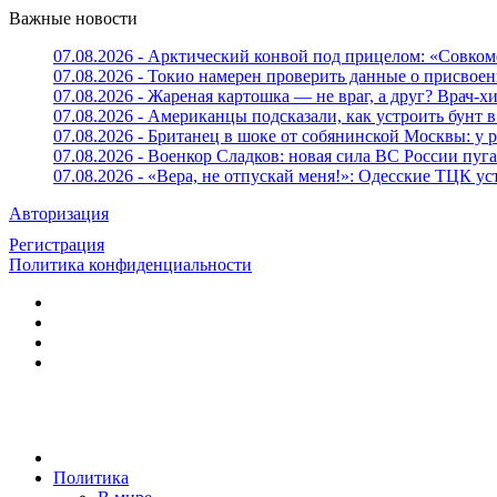
Важные новости
07.08.2026 - Арктический конвой под прицелом: «Совком
07.08.2026 - Токио намерен проверить данные о присвоен
07.08.2026 - Жареная картошка — не враг, а друг? Врач-х
07.08.2026 - Американцы подсказали, как устроить бунт в
07.08.2026 - Британец в шоке от собянинской Москвы: у 
07.08.2026 - Военкор Сладков: новая сила ВС России пу
07.08.2026 - «Вера, не отпускай меня!»: Одесские ТЦК 
Авторизация
Регистрация
Политика конфиденциальности
Политика