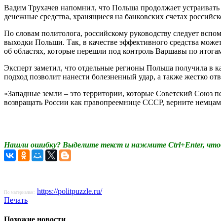
Вадим Трухачев напомнил, что Польша продолжает устраивать 
денежные средства, хранящиеся на банковских счетах российс
По словам политолога, российскому руководству следует вспом
выходки Польши. Так, в качестве эффективного средства может
об областях, которые перешли под контроль Варшавы по итог
Эксперт заметил, что отдельные регионы Польша получила в ка
подход позволит нанести болезненный удар, а также жестко от
«Западные земли – это территории, которые Советский Союз пе
возвращать России как правопреемнице СССР, верните немцам
Нашли ошибку? Выделите текст и нажмите Ctrl+Enter, что
https://politpuzzle.ru/
По материалам:
Печать
Похожие новости