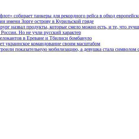
флот» собирает танкеры для рекордного рейса в обход европейс
ии имени Зорге острову в Курильской гряде
ирург назвал продукты, которые смело можно есть, и те, что лучш
 России. Но не учли русский характер
релокантов в Ереване и Тбилиси бомбануло
гает украинское командование своим масштабом
устроили показательную мобилизацию, а девушка стала символом