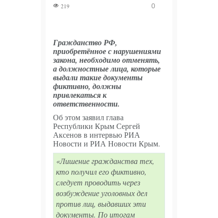
0
219
Захарова
обвинила
Гражданство РФ,
Макрона в
приобретённое с нарушениями
закона, необходимо отменять,
прямом
а должностные лица, которые
выдали такие документы
подстрекательстве
фиктивно, должны
привлекаться к
Киева к терактам
ответственности.
06.08.2026 -
Об этом заявил глава
Республики Крым Сергей
Как пираты
Аксенов в интервью РИА
Новости и РИА Новости Крым.
из
«Лишение гражданства тех,
Карибского
кто получил его фиктивно,
следует проводить через
моря: Киев
возбуждение уголовных дел
через
против лиц, выдавших эти
документы. По итогам
посредников