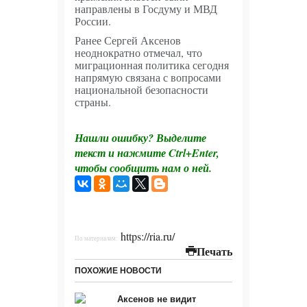
самом
направлены в Госдуму и МВД
России.
деле
Ранее Сергей Аксенов
защищает
неоднократно отмечал, что
миграционная политика сегодня
сердце
напрямую связана с вопросами
национальной безопасности
06.08.2026 -
страны.
Мнимая
Нашли ошибку? Выделите
победа и
текст и нажмите Ctrl+Enter,
чтобы сообщить нам о ней.
реальный
конфуз: как
японский
https://ria.ru/
По материалам:
министр
Печать
«прорвался»
ПОХОЖИЕ НОВОСТИ
к Лаврову
Аксенов не видит