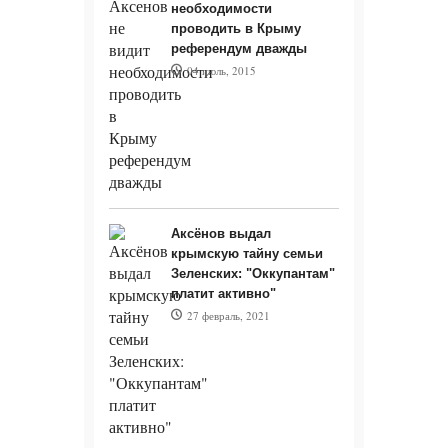
необходимости
на саммите
проводить в Крыму
в Маниле
референдум дважды
04 июль, 2015
06.08.2026 -
Война на
удалёнке:
военкор
Сладков
Аксёнов выдал
крымскую тайну семьи
анонсировал
Зеленских: "Оккупантам"
появление
платит активно"
27 февраль, 2021
«домашних
полков»
операторов
БПЛА