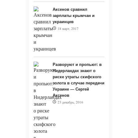
06.08.2026 - На
Аксенов сравнил
зарплаты крымчан и
Чёрном море
украинцев
разворачивается
18 март, 2017
настоящая
катастрофа.
«Колоссальный
Разворуют и пропьют: в
удар»:
Нидерландах знают о
риске утраты скифского
подобного за
золота в случае передачи
Украине — Сергей
всю СВО ещё не
Аксенов
23 декабрь, 2016
случалось