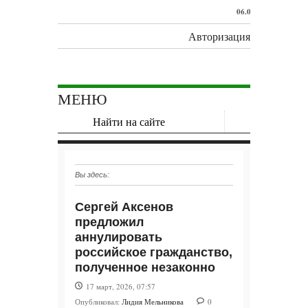
06.08.2026 -
Авторизация
После
Wildberries
запричитали:
МЕНЮ
Россия
перешла к
ударам по
Вы здесь:
всем
объектам
Сергей Аксенов
предложил
подряд
аннулировать
российское гражданство,
06.08.2026 -
полученное незаконно
«Команда на
17 март, 2026, 07:57
убийство»:
Опубликовал:
Лидия Мельникова
0