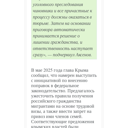
уголовного преследования
попросил о
чиновники и все причастные к
процессу должны оказаться в
перемирии
тюрьме. Затем на основании
приговора автоматически
06.08.2026
принимается решение о
- Миф об
лишении гражданства, и
ответственность наступает
«эликсире
сразу», — подчеркнул Аксенов.
для
сосудов»:
В мае 2025 года глава Крыма
сообщил, что намерен выступить
почему
с инициативой по внесению
поправок в федеральное
красное
законодательство. Предлагалось
ужесточить правила получения
вино не
российского гражданства
мигрантами на основе трудовой
лекарство
визы, а также ввести запрет на
привоз ими членов семей.
и что на
Соответствующие предложения
крымских властей были