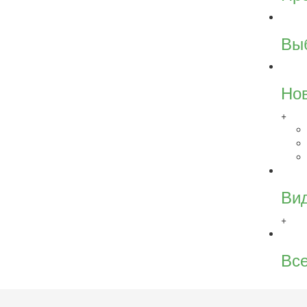
Вы
Но
+
Ви
+
Все