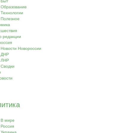
Быт
Образование
Технологии
Полезное
омика
сшествия
р редакции
россия
Новости Новороссии
ДНР
ЛНР
Сводки
о
овости
литика
В мире
Россия
Украина