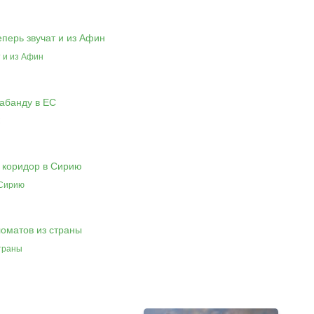
т и из Афин
С
 Сирию
страны