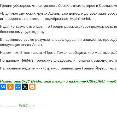
Греция убеждена, что активность беспилотных катеров в Средизем
«В дипломатических кругах Афины уже донесли до всех заинтересо
игнорировать нельзя», — подчёркивает Ekathimerini.
Издание также отмечает, что Греция рассматривает возможность 
безопасному судоходству.
В настоящее время результаты расследования инцидента, провед
следующих шагах Афин.
Напомним, 8 мая газета «Прото Тема» сообщила, что местные рыб
По данным Reuters, греческие следователи пришли к выводу, что у
На прошлой неделе министр иностранных дел Греции Йоргос Гера
Нашли ошибку? Выделите текст и нажмите Ctrl+Enter, чтоб
PolitCentr
По материалам: