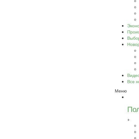
Экон
Прои
Выбо
Ново
Виде
Все н
Меню
По
+