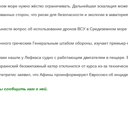
ном море нужно жёстко ограничивать. Дальнейшая эскалация может
ванных сторон, что риски для безопасности и экологии в акватори
вынести вопрос об использовании дронов ВСУ в Средиземном море 
ённого греческим Генеральным штабом обороны, изучает премьер-
аки нашли у Лефкаса судно с работающим двигателем в пещере. Ег
краинский безэкипажный катер отклонился от курса из-за техничес
петритис заявил, что Афины проинформируют Евросоюз об инциден
ы сообщить нам о ней.