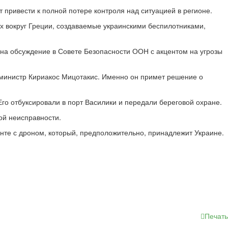
 привести к полной потере контроля над ситуацией в регионе.
ях вокруг Греции, создаваемые украинскими беспилотниками,
на обсуждение в Совете Безопасности ООН с акцентом на угрозы
министр Кириакос Мицотакис. Именно он примет решение о
о отбуксировали в порт Василики и передали береговой охране.
кой неисправности.
те с дроном, который, предположительно, принадлежит Украине.
Печать