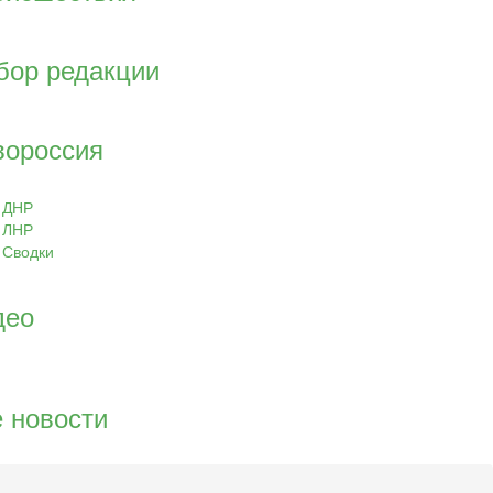
бор редакции
вороссия
ДНР
ЛНР
Сводки
део
 новости