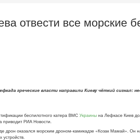
ва отвести все морские б
ефкада греческие власти направили Киеву чёткий сигнал: н
ентификации беспилотного катера ВМС
Украины
на Лефкасе Киев до
ла приводит РИА Новости.
де дрон оказался морским дроном-камикадзе «Козак Мамай». Он на
х устройств.