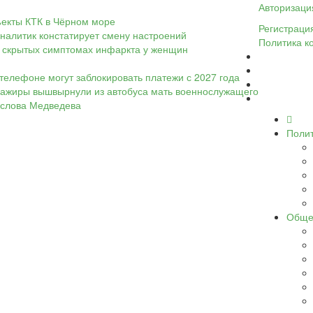
Авторизаци
ъекты КТК в Чёрном море
Регистраци
налитик констатирует смену настроений
Политика к
 о скрытых симптомах инфаркта у женщин
телефоне могут заблокировать платежи с 2027 года
ассажиры вышвырнули из автобуса мать военнослужащего
а слова Медведева
Поли
Обще