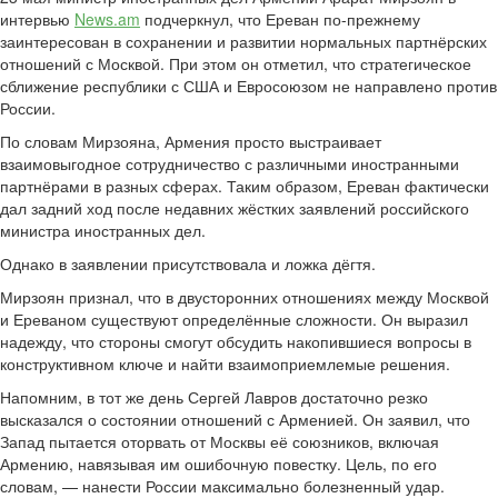
интервью
News.am
подчеркнул, что Ереван по-прежнему
заинтересован в сохранении и развитии нормальных партнёрских
отношений с Москвой. При этом он отметил, что стратегическое
сближение республики с США и Евросоюзом не направлено против
России.
По словам Мирзояна, Армения просто выстраивает
взаимовыгодное сотрудничество с различными иностранными
партнёрами в разных сферах. Таким образом, Ереван фактически
дал задний ход после недавних жёстких заявлений российского
министра иностранных дел.
Однако в заявлении присутствовала и ложка дёгтя.
Мирзоян признал, что в двусторонних отношениях между Москвой
и Ереваном существуют определённые сложности. Он выразил
надежду, что стороны смогут обсудить накопившиеся вопросы в
конструктивном ключе и найти взаимоприемлемые решения.
Напомним, в тот же день Сергей Лавров достаточно резко
высказался о состоянии отношений с Арменией. Он заявил, что
Запад пытается оторвать от Москвы её союзников, включая
Армению, навязывая им ошибочную повестку. Цель, по его
словам, — нанести России максимально болезненный удар.