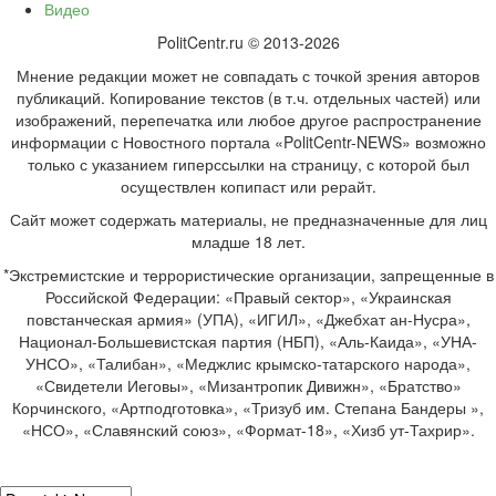
Видео
PolitCentr.ru © 2013-2026
Мнение редакции может не совпадать с точкой зрения авторов
публикаций. Копирование текстов (в т.ч. отдельных частей) или
изображений, перепечатка или любое другое распространение
информации с Новостного портала «PolitCentr-NEWS» возможно
только с указанием гиперссылки на страницу, с которой был
осуществлен копипаст или рерайт.
Сайт может содержать материалы, не предназначенные для лиц
младше 18 лет.
*Экстремистские и террористические организации, запрещенные в
Российской Федерации: «Правый сектор», «Украинская
повстанческая армия» (УПА), «ИГИЛ», «Джебхат ан-Нусра»,
Национал-Большевистская партия (НБП), «Аль-Каида», «УНА-
УНСО», «Талибан», «Меджлис крымско-татарского народа»,
«Свидетели Иеговы», «Мизантропик Дивижн», «Братство»
Корчинского, «Артподготовка», «Тризуб им. Степана Бандеры »,
«НСО», «Славянский союз», «Формат-18», «Хизб ут-Тахрир».