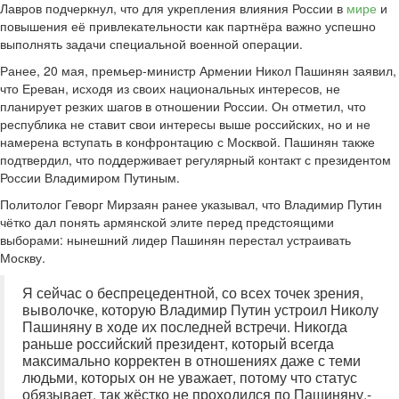
Лавров подчеркнул, что для укрепления влияния России в
мире
и
повышения её привлекательности как партнёра важно успешно
выполнять задачи специальной военной операции.
Ранее, 20 мая, премьер-министр Армении Никол Пашинян заявил,
что Ереван, исходя из своих национальных интересов, не
планирует резких шагов в отношении России. Он отметил, что
республика не ставит свои интересы выше российских, но и не
намерена вступать в конфронтацию с Москвой. Пашинян также
подтвердил, что поддерживает регулярный контакт с президентом
России Владимиром Путиным.
Политолог Геворг Мирзаян ранее указывал, что Владимир Путин
чётко дал понять армянской элите перед предстоящими
выборами: нынешний лидер Пашинян перестал устраивать
Москву.
Я сейчас о беспрецедентной, со всех точек зрения,
выволочке, которую Владимир Путин устроил Николу
Пашиняну в ходе их последней встречи. Никогда
раньше российский президент, который всегда
максимально корректен в отношениях даже с теми
людьми, которых он не уважает, потому что статус
обязывает, так жёстко не проходился по Пашиняну,-