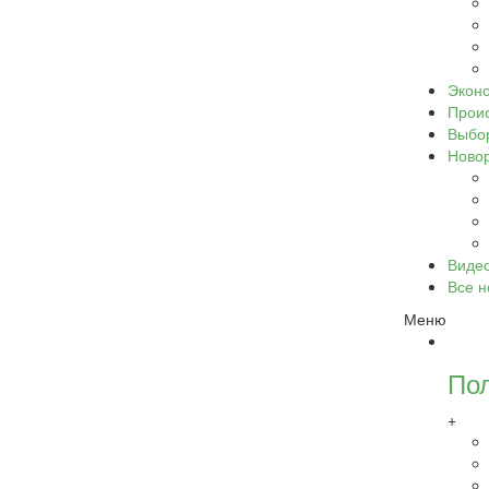
Экон
Прои
Выбо
Ново
Виде
Все н
Меню
По
+