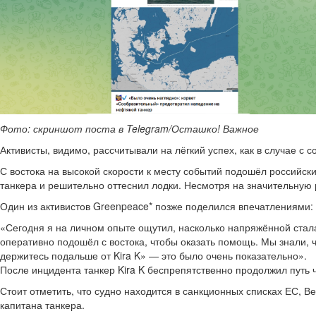
Фото: скриншот поста в Telegram/Осташко! Важное
Активисты, видимо, рассчитывали на лёгкий успех, как в случае с
С востока на высокой скорости к месту событий подошёл российск
танкера и решительно оттеснил лодки. Несмотря на значительную 
Один из активистов Greenpeace* позже поделился впечатлениями:
«Сегодня я на личном опыте ощутил, насколько напряжённой стала
оперативно подошёл с востока, чтобы оказать помощь. Мы знали, 
держитесь подальше от Kira K» — это было очень показательно».
После инцидента танкер Kira K беспрепятственно продолжил путь 
Стоит отметить, что судно находится в санкционных списках ЕС, 
капитана танкера.