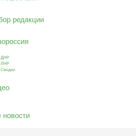
бор редакции
вороссия
ДНР
ЛНР
Сводки
део
 новости