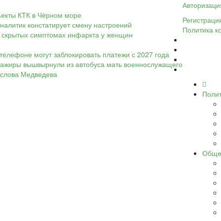
Авторизаци
ъекты КТК в Чёрном море
Регистраци
налитик констатирует смену настроений
Политика к
 о скрытых симптомах инфаркта у женщин
телефоне могут заблокировать платежи с 2027 года
ассажиры вышвырнули из автобуса мать военнослужащего
а слова Медведева
Поли
Обще