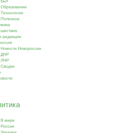
Быт
Образование
Технологии
Полезное
омика
сшествия
р редакции
россия
Новости Новороссии
ДНР
ЛНР
Сводки
о
овости
литика
В мире
Россия
Украина