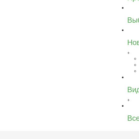
Вы
Но
+
Ви
+
Все