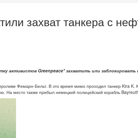
тили захват танкера с не
тку активистов Greenpeace* захватить или заблокировать т
оливе Фемарн-Бельт. В это время мимо проходил танкер Kira K. К
цию. На место также прибыл немецкий полицейский корабль Bayreu