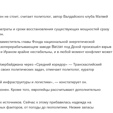
 не стоит, считает политолог, автор Валдайского клуба Матвей
а затраты и сроки восстановления существующих мощностей сразу
он.
т заместитель главы Фонда национальной энергетической
 газоперерабатывающем заводе Barzan под Дохой произошёл взрыв
А и Ираном крайне нестабильны, и в любой момент конфликт может
 Азербайджана через «Средний коридор» — Транскаспийский
своих политических задач, отмечает политолог, куратор
 инфраструктуры и логистики», — констатирует он.
Иконен. Кроме того, европейцы рассчитывают дополнительно
х источников. Сейчас к этому прибавилась надежда на
ных факторов, от погоды до геополитики. Низкие запасы