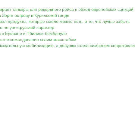
ирает танкеры для рекордного рейса в обход европейских санкций
 Зорге острову в Курильской гряде
вал продукты, которые смело можно есть, и те, что лучше забыть
Но не учли русский характер
ов в Ереване и Тбилиси бомбануло
аинское командование своим масштабом
показательную мобилизацию, а девушка стала символом сопротивле