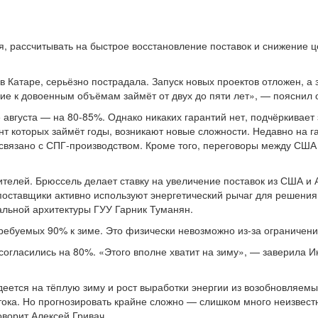
 рассчитывать на быстрое восстановление поставок и снижение цен
в Катаре, серьёзно пострадала. Запуск новых проектов отложен, 
е к довоенным объёмам займёт от двух до пяти лет», — пояснил 
 августа — на 80-85%. Однако никаких гарантий нет, подчёркивае
нт которых займёт годы, возникают новые сложности. Недавно на
 связано с СПГ-производством. Кроме того, переговоры между СШ
телей. Брюссель делает ставку на увеличение поставок из США и
поставщики активно используют энергетический рычаг для решения 
альной архитектуры ГУУ Гарник Туманян.
ебуемых 90% к зиме. Это физически невозможно из-за ограничений
согласились на 80%. «Этого вполне хватит на зиму», — заверила 
еется на тёплую зиму и рост выработки энергии из возобновляемы
стока. Но прогнозировать крайне сложно — слишком много неизвест
ворит Алексей Гривач.