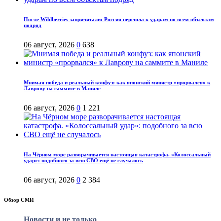
После Wildberries запричитали: Россия перешла к ударам по всем объектам
подряд
06 август, 2026
0
638
Мнимая победа и реальный конфуз: как японский министр «прорвался» к
Лаврову на саммите в Маниле
06 август, 2026
0
1 221
На Чёрном море разворачивается настоящая катастрофа. «Колоссальный
удар»: подобного за всю СВО ещё не случалось
06 август, 2026
0
2 384
Обзор СМИ
Новости и не только