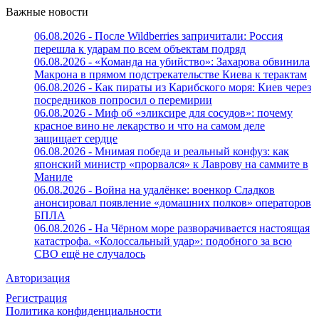
Важные новости
06.08.2026 - После Wildberries запричитали: Россия
перешла к ударам по всем объектам подряд
06.08.2026 - «Команда на убийство»: Захарова обвинила
Макрона в прямом подстрекательстве Киева к терактам
06.08.2026 - Как пираты из Карибского моря: Киев через
посредников попросил о перемирии
06.08.2026 - Миф об «эликсире для сосудов»: почему
красное вино не лекарство и что на самом деле
защищает сердце
06.08.2026 - Мнимая победа и реальный конфуз: как
японский министр «прорвался» к Лаврову на саммите в
Маниле
06.08.2026 - Война на удалёнке: военкор Сладков
анонсировал появление «домашних полков» операторов
БПЛА
06.08.2026 - На Чёрном море разворачивается настоящая
катастрофа. «Колоссальный удар»: подобного за всю
СВО ещё не случалось
Авторизация
Регистрация
Политика конфиденциальности