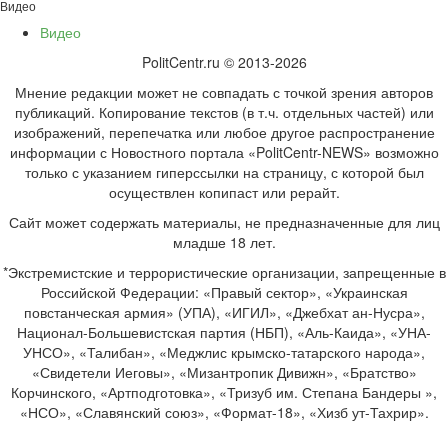
Видео
Видео
PolitCentr.ru © 2013-2026
Мнение редакции может не совпадать с точкой зрения авторов
публикаций. Копирование текстов (в т.ч. отдельных частей) или
изображений, перепечатка или любое другое распространение
информации с Новостного портала «PolitCentr-NEWS» возможно
только с указанием гиперссылки на страницу, с которой был
осуществлен копипаст или рерайт.
Сайт может содержать материалы, не предназначенные для лиц
младше 18 лет.
*Экстремистские и террористические организации, запрещенные в
Российской Федерации: «Правый сектор», «Украинская
повстанческая армия» (УПА), «ИГИЛ», «Джебхат ан-Нусра»,
Национал-Большевистская партия (НБП), «Аль-Каида», «УНА-
УНСО», «Талибан», «Меджлис крымско-татарского народа»,
«Свидетели Иеговы», «Мизантропик Дивижн», «Братство»
Корчинского, «Артподготовка», «Тризуб им. Степана Бандеры »,
«НСО», «Славянский союз», «Формат-18», «Хизб ут-Тахрир».