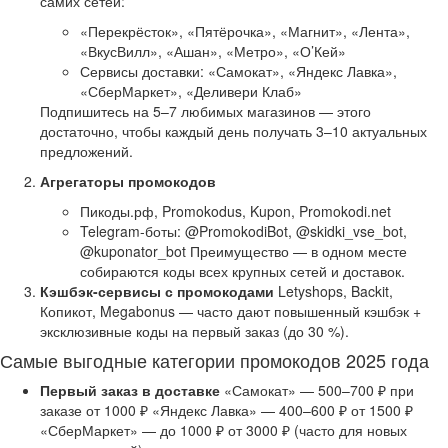
самих сетей:
«Перекрёсток», «Пятёрочка», «Магнит», «Лента»,
«ВкусВилл», «Ашан», «Метро», «О’Кей»
Сервисы доставки: «Самокат», «Яндекс Лавка»,
«СберМаркет», «Деливери Клаб»
Подпишитесь на 5–7 любимых магазинов — этого
достаточно, чтобы каждый день получать 3–10 актуальных
предложений.
Агрегаторы промокодов
Пикоды.рф, Promokodus, Kupon, Promokodi.net
Telegram-боты: @PromokodiBot, @skidki_vse_bot,
@kuponator_bot Преимущество — в одном месте
собираются коды всех крупных сетей и доставок.
Кэшбэк-сервисы с промокодами
Letyshops, Backit,
Копикот, Megabonus — часто дают повышенный кэшбэк +
эксклюзивные коды на первый заказ (до 30 %).
Самые выгодные категории промокодов 2025 года
Первый заказ в доставке
«Самокат» — 500–700 ₽ при
заказе от 1000 ₽ «Яндекс Лавка» — 400–600 ₽ от 1500 ₽
«СберМаркет» — до 1000 ₽ от 3000 ₽ (часто для новых