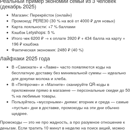
Реальный пример экономии семьи из 3 человек
(декабрь 2025)
Магазин: Перекрёсток (онлайн)
Промокод: PERE30 (30 % на всё от 4000 ₽ для новых)
Карта лояльности: +7 % баллами
Кэшбэк Letyshops: 5 %
Итого чек 6200 ₽ → к оплате 3920 ₽ + 434 балла на карту +
196 ₽ кэшбэка
Фактическая экономия: 2480 ₽ (40 %)
Лайфхаки 2025 года
В «Самокате» и «Лавке» часто появляются коды на
бесплатную доставку без минимальной суммы — идеально
для докупки молока и хлеба.
В «Пятёрочке» и «Магните» сканируйте QR-коды в
приложении прямо в магазине — персональные скидки до 50
% на любимые товары.
Пользуйтесь «мусорными» днями: вторник и среда — самые
«пустые» дни в доставке, промокоды на эти дни обычно
щедрее.
Промокоды — это не про жадность, а про разумное отношение к
деньгам. Если тратить 10 минут в неделю на поиск акций, можно