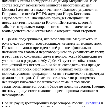
помощник главы государства Владимир Мединский. В её
состав войдут заместитель министра иностранных дел
Михаил Галузин, а также начальник Главного управления
Генерального штаба ВС РФ адмирал Игорь Костюков.
Одновременно в Швейцарию прибудет специальный
представитель президента Кирилл Дмитриев, который
займётся отдельным направлением — экономическим
взаимодействием и контактами с американской стороной.
В Кремле подчёркивают, что возвращение Мединского на
роль руководителя переговорщиков не является новшеством.
Песков напомнил: президент ещё раньше официально
назначил его главным переговорщиком по украинскому треку,
и этот статус сохранялся даже в период, когда Мединский не
участвовал в раундах в Абу-Даби. Отсутствие объяснялось
спецификой тех встреч — они были сосредоточены прежде
всего на вопросах безопасности и военных механизмах,
включая условия прекращения огня и технические параметры
демилитаризации. Сейчас повестка заметно расширяется: в
неё входят ключевые политические темы, в том числе
территориальные вопросы и базовые позиции сторон. Именно
поэтому присутствие главного переговорщика становится
необходимым.
Новый раунд трёхсторонних переговоров России,
Украины
и