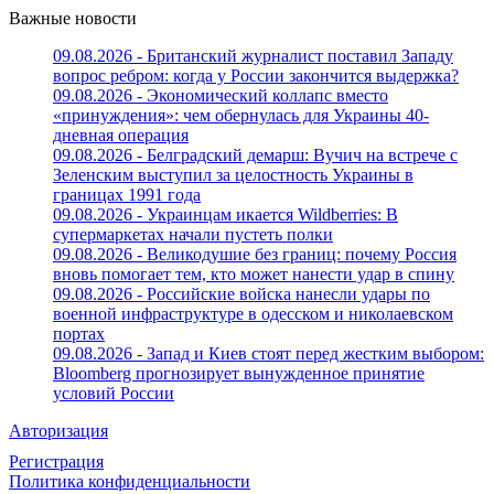
Важные новости
09.08.2026 - Британский журналист поставил Западу
вопрос ребром: когда у России закончится выдержка?
09.08.2026 - Экономический коллапс вместо
«принуждения»: чем обернулась для Украины 40-
дневная операция
09.08.2026 - Белградский демарш: Вучич на встрече с
Зеленским выступил за целостность Украины в
границах 1991 года
09.08.2026 - Украинцам икается Wildberries: В
супермаркетах начали пустеть полки
09.08.2026 - Великодушие без границ: почему Россия
вновь помогает тем, кто может нанести удар в спину
09.08.2026 - Российские войска нанесли удары по
военной инфраструктуре в одесском и николаевском
портах
09.08.2026 - Запад и Киев стоят перед жестким выбором:
Bloomberg прогнозирует вынужденное принятие
условий России
Авторизация
Регистрация
Политика конфиденциальности