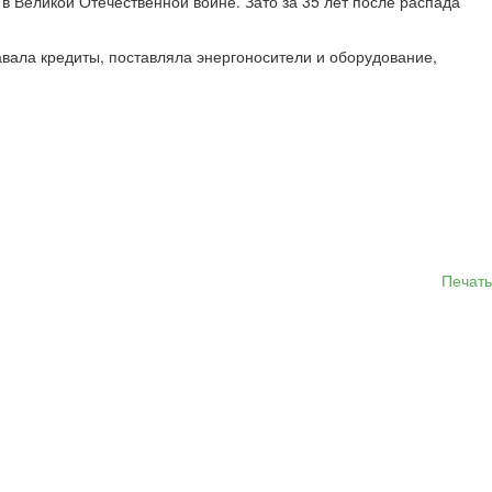
в Великой Отечественной войне. Зато за 35 лет после распада
вала кредиты, поставляла энергоносители и оборудование,
Печать