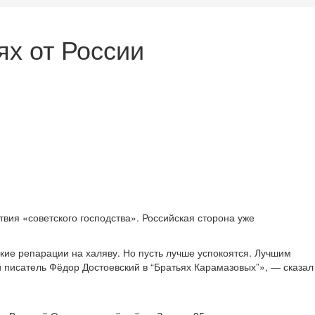
х от России
вия «советского господства». Российская сторона уже
кие репарации на халяву. Но пусть лучше успокоятся. Лучшим
ий писатель Фёдор Достоевский в “Братьях Карамазовых”», — сказал