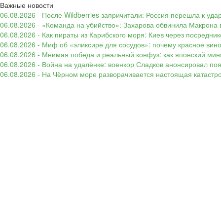
Важные новости
06.08.2026 - После Wildberries запричитали: Россия перешла к уд
06.08.2026 - «Команда на убийство»: Захарова обвинила Макрона 
06.08.2026 - Как пираты из Карибского моря: Киев через посредни
06.08.2026 - Миф об «эликсире для сосудов»: почему красное вин
06.08.2026 - Мнимая победа и реальный конфуз: как японский ми
06.08.2026 - Война на удалёнке: военкор Сладков анонсировал п
06.08.2026 - На Чёрном море разворачивается настоящая катастр