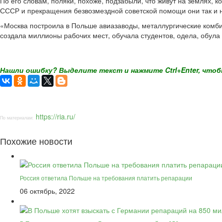
По его словам, поляки, похоже, подзабыли, что живут на землях, 
СССР и прекращения безвозмездной советской помощи они так и не
«Москва построила в Польше авиазаводы, металлургические комби
создала миллионы рабочих мест, обучала студентов, одела, обул
Нашли ошибку? Выделите текст и нажмите Ctrl+Enter, чтоб
https://ria.ru/
По материалам:
Похожие новости
Россия ответила Польше на требования платить репарации
06 октябрь, 2022