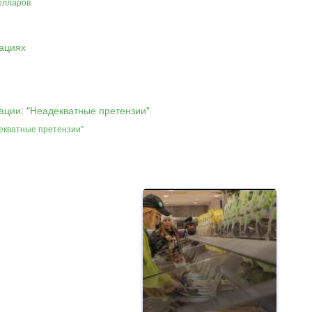
олларов
декватные претензии"