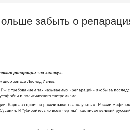
ольше забыть о репарация
еские репарации «на халяву».
-майор запаса Леонид Ивлев.
к РФ с требованием так называемых «репараций» якобы за последст
усофобии и политического экстремизма.
ции, Варшава цинично рассчитывает заполучить от России мифичес
Сусанин. И “убирайтесь ко всем чертям”, как писал великий русск