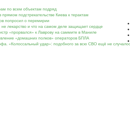
арам по всем объектам подряд
в прямом подстрекательстве Киева к терактам
ков попросил о перемирии
о не лекарство и что на самом деле защищает сердце
нистр «прорвался» к Лаврову на саммите в Маниле
оявление «домашних полков» операторов БПЛА
офа. «Колоссальный удар»: подобного за всю СВО ещё не случало